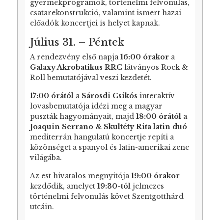
gyermekprogramok, történelmi felvonulás,
csatarekonstrukció, valamint ismert hazai
előadók koncertjei is helyet kapnak.
Július 31. – Péntek
A rendezvény első napja
16:00 órakor
a
Galaxy Akrobatikus RRC
látványos Rock &
Roll bemutatójával veszi kezdetét.
17:00 órától
a
Sárosdi Csikós
interaktív
lovasbemutatója idézi meg a magyar
puszták hagyományait, majd
18:00 órától
a
Joaquin Serrano & Skultéty Rita latin duó
mediterrán hangulatú koncertje repíti a
közönséget a spanyol és latin-amerikai zene
világába.
Az est hivatalos megnyitója
19:00 órakor
kezdődik, amelyet
19:30-tól
jelmezes
történelmi felvonulás követ Szentgotthárd
utcáin.