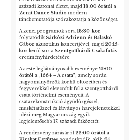
századi katonai életet, majd
18:00 órától
a
Zenit Dance Studio
modern
táncbemutatója szórakoztatja a közönséget.
A zenei programok sora
18:30-kor
folytatódik
Sárközi Adrienn és Balaskó
Gábor
akusztikus koncertjével, majd
20:15-
kor
kerül sor a
Szentgotthárdi Csakafutás
eredményhirdetésére.
Az este leglátványosabb eseménye
21:00
órától
a
„1664 – A csata”
, amely során
hagyományőrzők korhű öltözetben és
fegyverekkel elevenítik fel a szentgotthárdi
csata történelmi eseményeit. A
csatarekonstrukció ágyúdörgéssel,
muskétatűzzel és látványos harcjelenetekkel
idézi meg Magyarország egyik
legjelentősebb 17. századi ütközetét.
A rendezvény zárásáról
22:00 órától
a
Kirakat Együttes
gondoskodik, akik élő