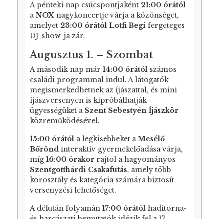
A pénteki nap csúcspontjaként
21:00 órától
a
NOX
nagykoncertje várja a közönséget,
amelyet
23:00 órától
Lotfi Begi
fergeteges
DJ-show-ja zár.
Augusztus 1. – Szombat
A második nap már
14:00 órától
számos
családi programmal indul. A látogatók
megismerkedhetnek az íjászattal, és mini
íjászversenyen is kipróbálhatják
ügyességüket a
Szent Sebestyén Íjászkör
közreműködésével.
15:00 órától
a legkisebbeket a
Mesélő
Bőrönd
interaktív gyermekelőadása várja,
míg
16:00 órakor
rajtol a hagyományos
Szentgotthárdi Csakafutás
, amely több
korosztály és kategória számára biztosít
versenyzési lehetőséget.
A délután folyamán
17:00 órától
haditorna-
és harcászati bemutatók idézik fel a 17.