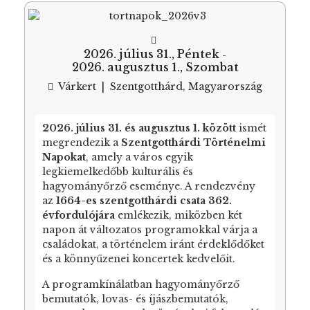
2026. július 31., Péntek
-
2026. augusztus 1., Szombat
Várkert
|
Szentgotthárd, Magyarország
2026. július 31. és augusztus 1. között
ismét
megrendezik a
Szentgotthárdi Történelmi
Napokat
, amely a város egyik
legkiemelkedőbb kulturális és
hagyományőrző eseménye. A rendezvény
az
1664-es szentgotthárdi csata 362.
évfordulójára
emlékezik, miközben két
napon át változatos programokkal várja a
családokat, a történelem iránt érdeklődőket
és a könnyűzenei koncertek kedvelőit.
A programkínálatban hagyományőrző
bemutatók, lovas- és íjászbemutatók,