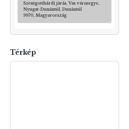
Szentgotthárdi járás, Vas vármegye,
Nyugat-Dunántúl, Dunántúl
9970, Magyarország
Térkép