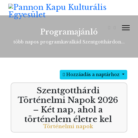
Programajánló
több napos programkavalkád Szentgotthárdon...
Hozzáadás a naptárhoz
Szentgotthárdi
Történelmi Napok 2026
– Két nap, ahol a
történelem életre kel
Történelmi napok