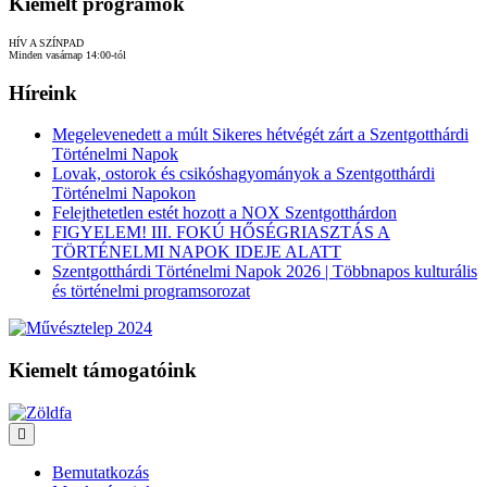
Kiemelt programok
HÍV A SZÍNPAD
Minden vasárnap 14:00-tól
Híreink
Megelevenedett a múlt Sikeres hétvégét zárt a Szentgotthárdi
Történelmi Napok
Lovak, ostorok és csikóshagyományok a Szentgotthárdi
Történelmi Napokon
Felejthetetlen estét hozott a NOX Szentgotthárdon
FIGYELEM! III. FOKÚ HŐSÉGRIASZTÁS A
TÖRTÉNELMI NAPOK IDEJE ALATT
Szentgotthárdi Történelmi Napok 2026 | Többnapos kulturális
és történelmi programsorozat
Kiemelt támogatóink
Bemutatkozás