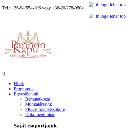
Tel.: +36-94/554-106 vagy +36-20/278-0504
Hírek
Programok
Egyesületünk
Bemutatkozás
Munkatársaink
PKKE Színjátszóköre
Dokumentumtár
Saját csoportjaink