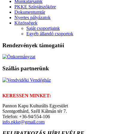
Munkatársaink
PKKE Színjátszóköre
Dokumentumtár
Nyertes pályázatok
Közösségek
Saját csoportjaink
Egyéb állandó csoportok
Rendezvények támogatói
Szállás partnerünk
KERESSEN MINKET:
Pannon Kapu Kulturális Egyesület
Szentgotthárd, Széll Kálmán tér 7.
Telefon: +36-94/554-106
info.pkke@gmail.com
FELIRATKOZÁS HÍRLEVÉLRE