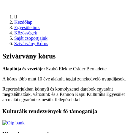
Kezdőlap
Egyesületünk
Közösségek
Saját csoportjaink
Szivárvány Kórus
Szivárvány kórus
Alapítója és vezetője:
Szabó Elekné Csider Bernadette
A kórus több mint 10 éve alakult, tagjai zenekedvelő nyugdíjasok.
Repertoárjukban könnyű és komolyzenei darabok egyaránt
megtalálhatóak, városunk és a Pannon Kapu Kulturális Egyesület
arculatát egyaránt színesítik fellépéseikkel.
Kulturális rendezvények fő támogatója