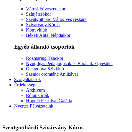
Városi Fúvószenekar
Színjátszókör
Szentgotthárd Város Vegyeskara
Szivárvány Kórus
Könyvklub
Békefi Antal Népdalkör
Egyéb állandó csoportok
Rozmaring Tánckör
Nyugdíjas Pedagógusok és Barátaik Egyesület
Galagonya Szívklub
Szenior örömtánc Anilkával
Szolgáltatások
Érdekességek
Archívum
Rólunk írták
Hopplá Fesztivál Galéria
Nyertes Pályázataink
Szentgotthárdi Szivárvány Kórus