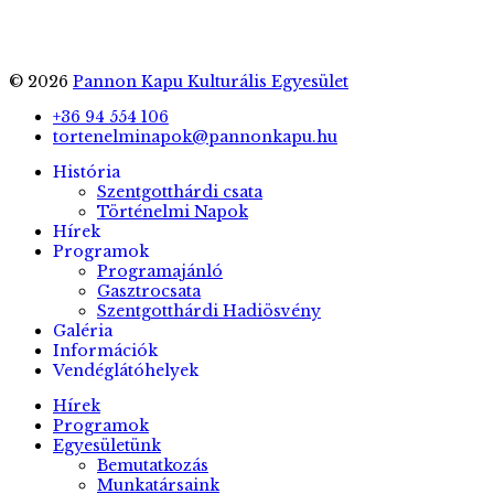
© 2026
Pannon Kapu Kulturális Egyesület
+36 94 554 106
tortenelminapok@pannonkapu.hu
História
Szentgotthárdi csata
Történelmi Napok
Hírek
Programok
Programajánló
Gasztrocsata
Szentgotthárdi Hadiösvény
Galéria
Információk
Vendéglátóhelyek
Hírek
Programok
Egyesületünk
Bemutatkozás
Munkatársaink