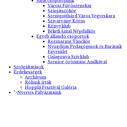
Saját csoportjaink
Városi Fúvószenekar
Színjátszókör
Szentgotthárd Város Vegyeskara
Szivárvány Kórus
Könyvklub
Békefi Antal Népdalkör
Egyéb állandó csoportok
Rozmaring Tánckör
Nyugdíjas Pedagógusok és Barátaik
Egyesület
Galagonya Szívklub
Szenior örömtánc Anilkával
Szolgáltatások
Érdekességek
Archívum
Rólunk írták
Hopplá Fesztivál Galéria
">
Nyertes Pályázataink