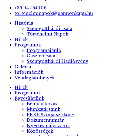
+36 94 554 106
tortenelminapok@pannonkapu.hu
História
Szentgotthárdi csata
Történelmi Napok
Hírek
Programok
Programajánló
Gasztrocsata
Szentgotthárdi Hadiösvény
Galéria
Információk
Vendéglátóhelyek
Hírek
Programok
Egyesületünk
Bemutatkozás
Munkatársaink
PKKE Színjátszóköre
Dokumentumtár
Nyertes pályázatok
Közösségek