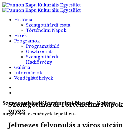
História
Szentgotthárdi csata
Történelmi Napok
Hírek
Programok
Programajánló
Gasztrocsata
Szentgotthárdi
Hadiösvény
Galéria
Információk
Vendéglátóhelyek
Szentgotthárdi Történelmi Napok - Galéria
Szentgotthárdi Történelmi Napok
2023
megtörtént események képekben...
Jelmezes felvonulás a város utcáin