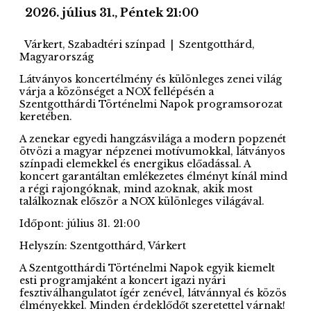
2026. július 31., Péntek
21:00
Várkert, Szabadtéri színpad
|
Szentgotthárd,
Magyarország
Látványos koncertélmény és különleges zenei világ
várja a közönséget a
NOX
fellépésén a
Szentgotthárdi Történelmi Napok
programsorozat
keretében.
A zenekar egyedi hangzásvilága a modern popzenét
ötvözi a magyar népzenei motívumokkal, látványos
színpadi elemekkel és energikus előadással. A
koncert garantáltan emlékezetes élményt kínál mind
a régi rajongóknak, mind azoknak, akik most
találkoznak először a NOX különleges világával.
Időpont: július 31. 21:00
Helyszín:
Szentgotthárd, Várkert
A Szentgotthárdi Történelmi Napok egyik kiemelt
esti programjaként a koncert igazi nyári
fesztiválhangulatot ígér zenével, látvánnyal és közös
élményekkel. Minden érdeklődőt szeretettel várnak!