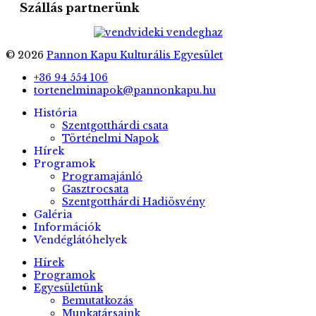
Szállás partnerünk
© 2026
Pannon Kapu Kulturális Egyesület
+36 94 554 106
tortenelminapok@pannonkapu.hu
História
Szentgotthárdi csata
Történelmi Napok
Hírek
Programok
Programajánló
Gasztrocsata
Szentgotthárdi Hadiösvény
Galéria
Információk
Vendéglátóhelyek
Hírek
Programok
Egyesületünk
Bemutatkozás
Munkatársaink