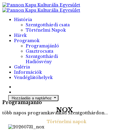
História
Szentgotthárdi csata
Történelmi Napok
Hírek
Programok
Programajánló
Gasztrocsata
Szentgotthárdi
Hadiösvény
Galéria
Információk
Vendéglátóhelyek
Hozzáadás a naptárhoz
Programajánló
NOX
több napos programkavalkád Szentgotthárdon...
Történelmi napok