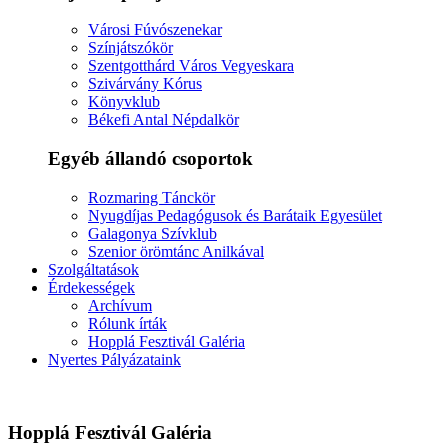
Városi Fúvószenekar
Színjátszókör
Szentgotthárd Város Vegyeskara
Szivárvány Kórus
Könyvklub
Békefi Antal Népdalkör
Egyéb állandó csoportok
Rozmaring Tánckör
Nyugdíjas Pedagógusok és Barátaik Egyesület
Galagonya Szívklub
Szenior örömtánc Anilkával
Szolgáltatások
Érdekességek
Archívum
Rólunk írták
Hopplá Fesztivál Galéria
Nyertes Pályázataink
Hopplá Fesztivál Galéria