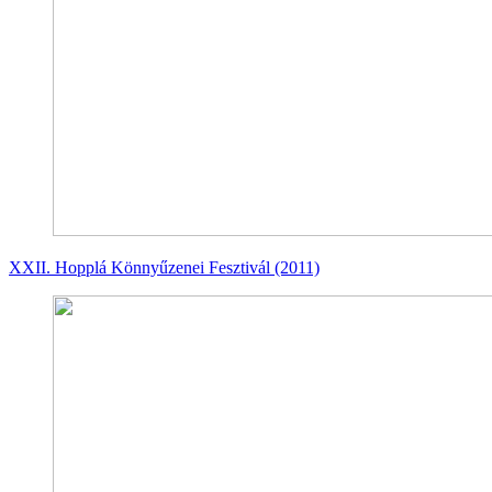
XXII. Hopplá Könnyűzenei Fesztivál (2011)