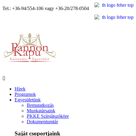
Tel.: +36-94/554-106 vagy +36-20/278-0504
Hírek
Programok
Egyesületünk
Bemutatkozás
Munkatársaink
PKKE Színjátszóköre
Dokumentumtár
Saját csoportjaink