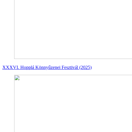
XXXVI. Hopplá Könnyűzenei Fesztivál (2025)