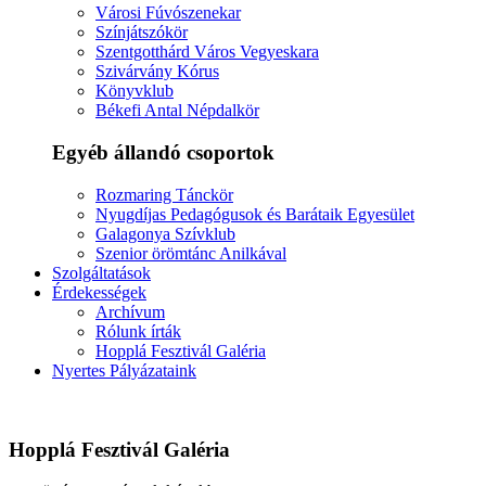
Városi Fúvószenekar
Színjátszókör
Szentgotthárd Város Vegyeskara
Szivárvány Kórus
Könyvklub
Békefi Antal Népdalkör
Egyéb állandó csoportok
Rozmaring Tánckör
Nyugdíjas Pedagógusok és Barátaik Egyesület
Galagonya Szívklub
Szenior örömtánc Anilkával
Szolgáltatások
Érdekességek
Archívum
Rólunk írták
Hopplá Fesztivál Galéria
Nyertes Pályázataink
Hopplá Fesztivál Galéria