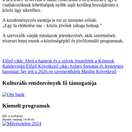
csatlakozóknak lehetőségük nyílik saját kezűleg hozzájárulni a
közös ügy sikeréhez.
A kezdeményezés mottója is ezt az üzenetet erősíti:
„Egy fa elültetése ma – közös jövőnk záloga holnap.”
A szervezők várják mindazok jelentkezését, akik szeretnének
részesei lenni ennek a közösségépítő és jövőformáló programnak.
Előző cikk: Ahol a hangok és a szívek összeértek a Kórusok
Randevúján
Előző
Következő cikk: Színes forgatag és fergeteges
hangulat: Így telt a 2026-os szentgotthárdi Majális
Következő
Kulturális rendezvények fő támogatója
Kiemelt programok
HÍV A SZÍNPAD
Minden vasárnap 14:00-tól