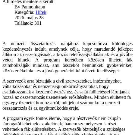
A hirdetés mentése sikerült
By
Pannonkapu
Kategória:
Hírek
2026. május 28
Találatok: 301
A nemzeti összetartozás napjához kapcsolódva különleges
kezdeményezés indult, amelynek célja, hogy maradandó jelképet
állítson az összefogásnak, a közös felelősségvállalásnak és a jövőbe
vetett hitnek. A program keretében közösen ültetett fák
szimbolizálják mindazt, ami összeköt bennünket: gyökereinket,
közös értékeinket és a jövő generációi iránt érzett felelősséget.
A szervezők arra biztatják a civil szervezeteket, intézményeket,
vállalkozásokat és nemzetiségi önkormányzatokat, hogy
csatlakozzanak a kezdeményezéshez, és saját faültetéssel járuljanak
hozzá az összetartozás üzenetének erősítéséhez. Minden elültetett fa
egy-egy üzenetet hordoz arról, mit jelent számunkra a nemzeti
összetartozás és az együttműködés ereje.
A program egyik fontos eleme, hogy a résztvevők nem csupán
támogatói lehetnek az akciónak, hanem személyesen is részt
vehetnek a fák elültetésében. A szervezők biztosítják a szükséges
feltételeket: beszerzik a fákat, előkészítik a helyszíneket, így a