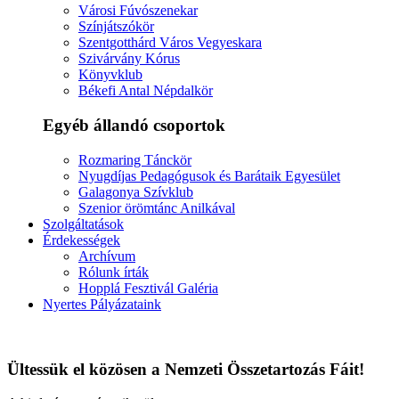
Városi Fúvószenekar
Színjátszókör
Szentgotthárd Város Vegyeskara
Szivárvány Kórus
Könyvklub
Békefi Antal Népdalkör
Egyéb állandó csoportok
Rozmaring Tánckör
Nyugdíjas Pedagógusok és Barátaik Egyesület
Galagonya Szívklub
Szenior örömtánc Anilkával
Szolgáltatások
Érdekességek
Archívum
Rólunk írták
Hopplá Fesztivál Galéria
Nyertes Pályázataink
Ültessük el közösen a Nemzeti Összetartozás Fáit!