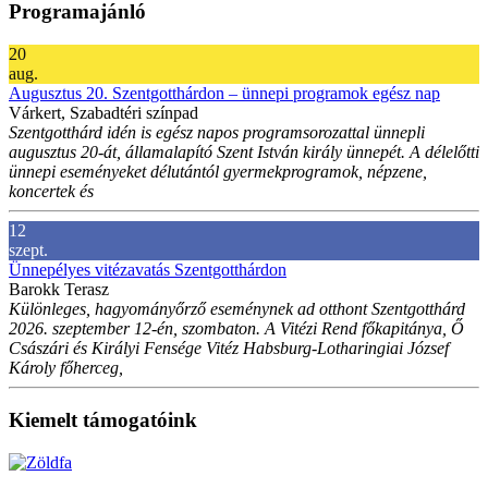
Programajánló
20
aug.
Augusztus 20. Szentgotthárdon – ünnepi programok egész nap
Várkert, Szabadtéri színpad
Szentgotthárd idén is egész napos programsorozattal ünnepli
augusztus 20-át, államalapító Szent István király ünnepét. A délelőtti
ünnepi eseményeket délutántól gyermekprogramok, népzene,
koncertek és
12
szept.
Ünnepélyes vitézavatás Szentgotthárdon
Barokk Terasz
Különleges, hagyományőrző eseménynek ad otthont Szentgotthárd
2026. szeptember 12-én, szombaton. A Vitézi Rend főkapitánya, Ő
Császári és Királyi Fensége Vitéz Habsburg-Lotharingiai József
Károly főherceg,
Kiemelt támogatóink