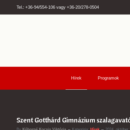
Tel.: +36-94/554-106 vagy +36-20/278-0504
Hírek
Programok
Szent Gotthárd Gimnázium szalagavat
By
Kóborné Kocsis Viktória
Kategória:
Hírek
2024. október 