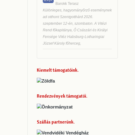
Barokk Terasz
Különleges, hagyományőrző eseménynek
ad otthont Szentgotthárd 2026.
szeptember 12-én, szombaton. A Vitézi
Rend főkapitánya, Ő Császári és Királyi
Fensége Vitéz Habsburg-Lotharingiai
József Károly főherceg,
Kiemelt támogatóink
Rendezvények támogatói
Szállás partnerünk