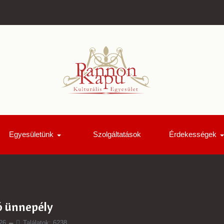
Egyesületünk
Szolgáltatások
Érdekességek
ó ünnepély
26
Találatok: 6238