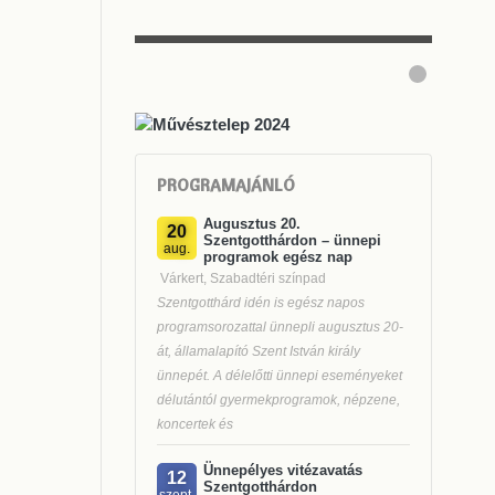
PROGRAMAJÁNLÓ
Augusztus 20.
20
Szentgotthárdon – ünnepi
aug.
programok egész nap
Várkert, Szabadtéri színpad
Szentgotthárd idén is egész napos
programsorozattal ünnepli augusztus 20-
át, államalapító Szent István király
ünnepét. A délelőtti ünnepi eseményeket
délutántól gyermekprogramok, népzene,
koncertek és
Ünnepélyes vitézavatás
12
Szentgotthárdon
szept.