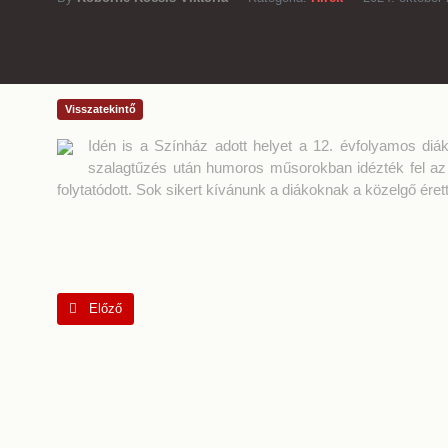
Visszatekintő
Idén is a Színház adott helyet a 12. évfolyamos di
szalagtűzés után humoros műsorokban idézték fel az
folytatódott. Sok sikert kívánunk a diákoknak a közelgő ére
Előző cikk: Tökparti
Előző