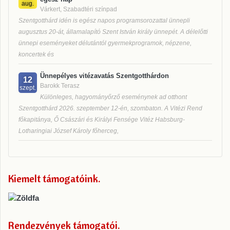
aug.
Várkert, Szabadtéri színpad
Szentgotthárd idén is egész napos programsorozattal ünnepli
augusztus 20-át, államalapító Szent István király ünnepét. A délelőtti
ünnepi eseményeket délutántól gyermekprogramok, népzene,
koncertek és
Ünnepélyes vitézavatás Szentgotthárdon
12
Barokk Terasz
szept.
Különleges, hagyományőrző eseménynek ad otthont
Szentgotthárd 2026. szeptember 12-én, szombaton. A Vitézi Rend
főkapitánya, Ő Császári és Királyi Fensége Vitéz Habsburg-
Lotharingiai József Károly főherceg,
Kiemelt támogatóink
Rendezvények támogatói