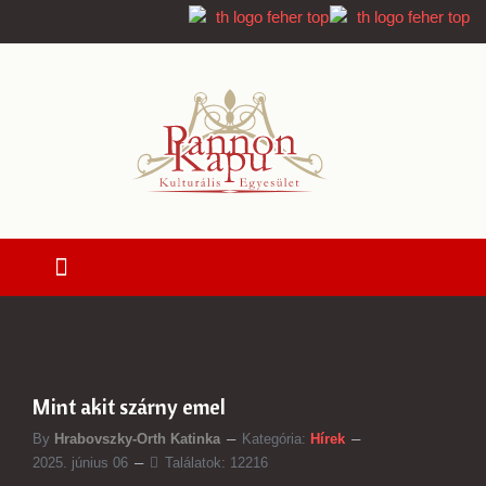
Mint akit szárny emel
By
Hrabovszky-Orth Katinka
Kategória:
Hírek
2025. június 06
Találatok: 12216