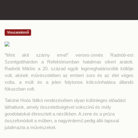
Visszatekintő
“Mint akit szárny emel” verses-zenés Radnóti-est
Szentgotthárdon a Refektóriumban hatalmas sikert aratott.
Radnóti Miklós a 20. század egyik legmeghatározóbb költője
volt, akinek művészetében az emberi sors és az élet véges
volta, a múlt és a jelen folytonos kölcsönhatása állandó
fókuszban volt.
Takóné Hoós Ildikó rendezésében olyan különleges előadást
láthattunk, amely összetettségével sokszínű és mély
gondolatokat ébresztett a nézőkben. A zene és a próza
összefonódott a műben, a nagyérdemű pedig álló tapssal
jutalmazta a művészeket.