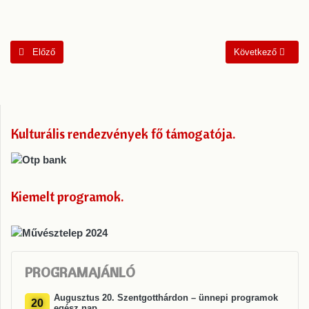
Előző cikk: Hétvégi Tehetségpaletta program
Következő cikk: G
Előző
Következő
Kulturális rendezvények fő támogatója
Kiemelt programok
PROGRAMAJÁNLÓ
Augusztus 20. Szentgotthárdon – ünnepi programok
20
egész nap