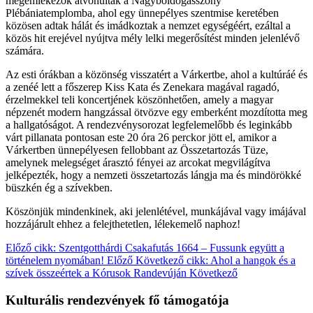
megemlékezők átvonultak a Nagyboldogasszony
Plébániatemplomba, ahol egy ünnepélyes szentmise keretében
közösen adtak hálát és imádkoztak a nemzet egységéért, ezáltal a
közös hit erejével nyújtva mély lelki megerősítést minden jelenlévő
számára.
Az esti órákban a közönség visszatért a Várkertbe, ahol a kultúráé és
a zenéé lett a főszerep Kiss Kata és Zenekara magával ragadó,
érzelmekkel teli koncertjének köszönhetően, amely a magyar
népzenét modern hangzással ötvözve egy emberként mozdította meg
a hallgatóságot. A rendezvénysorozat legfelemelőbb és leginkább
várt pillanata pontosan este 20 óra 26 perckor jött el, amikor a
Várkertben ünnepélyesen fellobbant az Összetartozás Tüze,
amelynek melegséget árasztó fényei az arcokat megvilágítva
jelképezték, hogy a nemzeti összetartozás lángja ma és mindörökké
büszkén ég a szívekben.
Köszönjük mindenkinek, aki jelenlétével, munkájával vagy imájával
hozzájárult ehhez a felejthetetlen, lélekemelő naphoz!
Előző cikk: Szentgotthárdi Csakafutás 1664 – Fussunk együtt a
történelem nyomában!
Előző
Következő cikk: Ahol a hangok és a
szívek összeértek a Kórusok Randevúján
Következő
Kulturális rendezvények fő támogatója