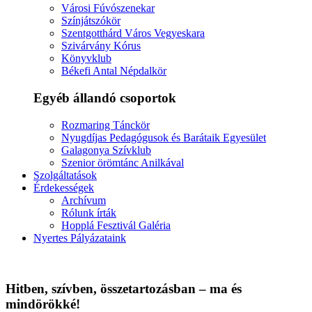
Városi Fúvószenekar
Színjátszókör
Szentgotthárd Város Vegyeskara
Szivárvány Kórus
Könyvklub
Békefi Antal Népdalkör
Egyéb állandó csoportok
Rozmaring Tánckör
Nyugdíjas Pedagógusok és Barátaik Egyesület
Galagonya Szívklub
Szenior örömtánc Anilkával
Szolgáltatások
Érdekességek
Archívum
Rólunk írták
Hopplá Fesztivál Galéria
Nyertes Pályázataink
Hitben, szívben, összetartozásban – ma és
mindörökké!