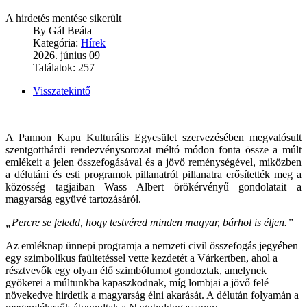
A hirdetés mentése sikerült
By
Gál Beáta
Kategória:
Hírek
2026. június 09
Találatok: 257
Visszatekintő
A Pannon Kapu Kulturális Egyesület szervezésében megvalósult
szentgotthárdi rendezvénysorozat méltó módon fonta össze a múlt
emlékeit a jelen összefogásával és a jövő reménységével, miközben
a délutáni és esti programok pillanatról pillanatra erősítették meg a
közösség tagjaiban Wass Albert örökérvényű gondolatait a
magyarság együvé tartozásáról.
„Percre se feledd, hogy testvéred minden magyar, bárhol is éljen.”
Az emléknap ünnepi programja a nemzeti civil összefogás jegyében
egy szimbolikus faültetéssel vette kezdetét a Várkertben, ahol a
résztvevők egy olyan élő szimbólumot gondoztak, amelynek
gyökerei a múltunkba kapaszkodnak, míg lombjai a jövő felé
növekedve hirdetik a magyarság élni akarását. A délután folyamán a