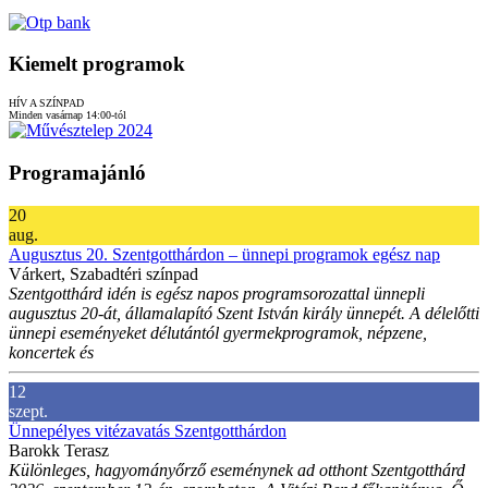
Kiemelt programok
HÍV A SZÍNPAD
Minden vasárnap 14:00-tól
Programajánló
20
aug.
Augusztus 20. Szentgotthárdon – ünnepi programok egész nap
Várkert, Szabadtéri színpad
Szentgotthárd idén is egész napos programsorozattal ünnepli
augusztus 20-át, államalapító Szent István király ünnepét. A délelőtti
ünnepi eseményeket délutántól gyermekprogramok, népzene,
koncertek és
12
szept.
Ünnepélyes vitézavatás Szentgotthárdon
Barokk Terasz
Különleges, hagyományőrző eseménynek ad otthont Szentgotthárd