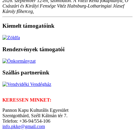
2026. szeptember 12-én, szombaton. A Vitézi Rend főkapitánya, Ő
Császári és Királyi Fensége Vitéz Habsburg-Lotharingiai József
Károly főherceg,
Kiemelt támogatóink
Rendezvények támogatói
Szállás partnerünk
KERESSEN MINKET:
Pannon Kapu Kulturális Egyesület
Szentgotthárd, Széll Kálmán tér 7.
Telefon: +36-94/554-106
info.pkke@gmail.com