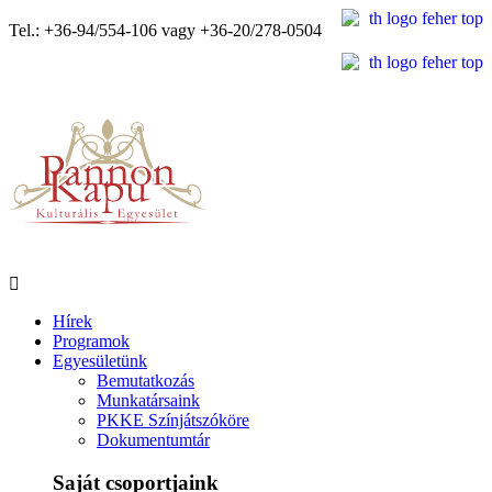
Tel.: +36-94/554-106 vagy +36-20/278-0504
Hírek
Programok
Egyesületünk
Bemutatkozás
Munkatársaink
PKKE Színjátszóköre
Dokumentumtár
Saját csoportjaink