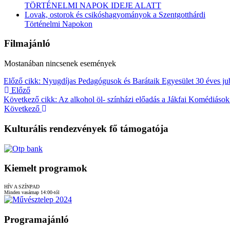
TÖRTÉNELMI NAPOK IDEJE ALATT
Lovak, ostorok és csikóshagyományok a Szentgotthárdi
Történelmi Napokon
Filmajánló
Mostanában nincsenek események
Előző cikk: Nyugdíjas Pedagógusok és Barátaik Egyesület 30 éves j
Előző
Következő cikk: Az alkohol öl- színházi előadás a Jákfai Komédiások
Következő
Kulturális rendezvények fő támogatója
Kiemelt programok
HÍV A SZÍNPAD
Minden vasárnap 14:00-tól
Programajánló