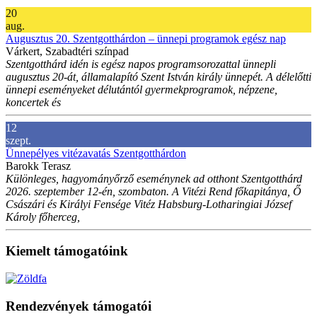
20
aug.
Augusztus 20. Szentgotthárdon – ünnepi programok egész nap
Várkert, Szabadtéri színpad
Szentgotthárd idén is egész napos programsorozattal ünnepli
augusztus 20-át, államalapító Szent István király ünnepét. A délelőtti
ünnepi eseményeket délutántól gyermekprogramok, népzene,
koncertek és
12
szept.
Ünnepélyes vitézavatás Szentgotthárdon
Barokk Terasz
Különleges, hagyományőrző eseménynek ad otthont Szentgotthárd
2026. szeptember 12-én, szombaton. A Vitézi Rend főkapitánya, Ő
Császári és Királyi Fensége Vitéz Habsburg-Lotharingiai József
Károly főherceg,
Kiemelt támogatóink
Rendezvények támogatói