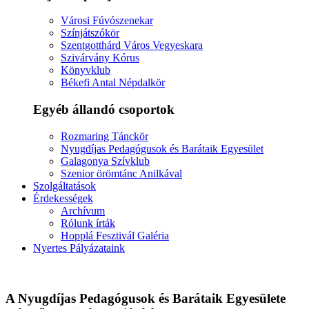
Városi Fúvószenekar
Színjátszókör
Szentgotthárd Város Vegyeskara
Szivárvány Kórus
Könyvklub
Békefi Antal Népdalkör
Egyéb állandó csoportok
Rozmaring Tánckör
Nyugdíjas Pedagógusok és Barátaik Egyesület
Galagonya Szívklub
Szenior örömtánc Anilkával
Szolgáltatások
Érdekességek
Archívum
Rólunk írták
Hopplá Fesztivál Galéria
Nyertes Pályázataink
A Nyugdíjas Pedagógusok és Barátaik Egyesülete