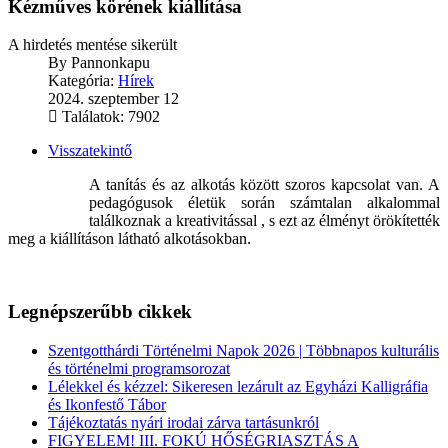
Kézműves körének kiállítása
A hirdetés mentése sikerült
By
Pannonkapu
Kategória:
Hírek
2024. szeptember 12
Találatok: 7902
Visszatekintő
A tanítás és az alkotás között szoros kapcsolat van. A
pedagógusok életük során számtalan alkalommal
találkoznak a kreativitással , s ezt az élményt örökítették
meg a kiállításon látható alkotásokban.
Legnépszerűbb cikkek
Szentgotthárdi Történelmi Napok 2026 | Többnapos kulturális
és történelmi programsorozat
Lélekkel és kézzel: Sikeresen lezárult az Egyházi Kalligráfia
és Ikonfestő Tábor
Tájékoztatás nyári irodai zárva tartásunkról
FIGYELEM! III. FOKÚ HŐSÉGRIASZTÁS A