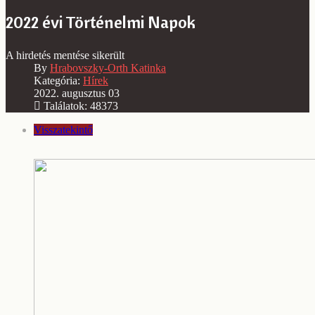
2022 évi Történelmi Napok
A hirdetés mentése sikerült
By
Hrabovszky-Orth Katinka
Kategória:
Hírek
2022. augusztus 03
Találatok: 48373
Visszatekintő