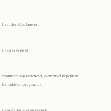
Leander Kills koncert
Fáklyás őrjárat
Szombati nap történései, eseményei képekben:
Bemútatók, programok
Bábelőadás gyermekeknek