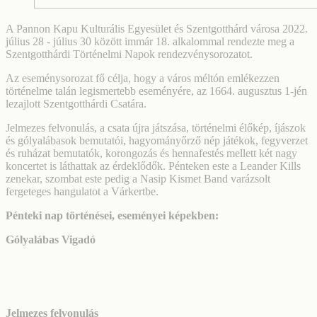
A Pannon Kapu Kulturális Egyesület és Szentgotthárd városa 2022.
július 28 - július 30 között immár 18. alkalommal rendezte meg a
Szentgotthárdi Történelmi Napok rendezvénysorozatot.
Az eseménysorozat fő célja, hogy a város méltón emlékezzen
történelme talán legismertebb eseményére, az 1664. augusztus 1-jén
lezajlott Szentgotthárdi Csatára.
Jelmezes felvonulás, a csata újra játszása, történelmi élőkép, íjászok
és gólyalábasok bemutatói, hagyományőrző nép játékok, fegyverzet
és ruházat bemutatók, korongozás és hennafestés mellett két nagy
koncertet is láthattak az érdeklődők. Pénteken este a Leander Kills
zenekar, szombat este pedig a Nasip Kismet Band varázsolt
fergeteges hangulatot a Várkertbe.
Pénteki nap történései, eseményei képekben:
Gólyalábas Vigadó
Jelmezes felvonulás