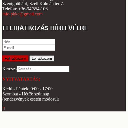
Szentgotthárd, Széll Kálmán tér 7.
Telefon: +36-94/554-106
info.pkke@gmail.com
FELIRATKOZÁS HÍRLEVÉLRE
Keresés
NYITVATARTÁS:
Kedd - Péntek: 9:00 - 17:00
Szombat - Hétfő: szünnap
(rendezvények esetén módosul)