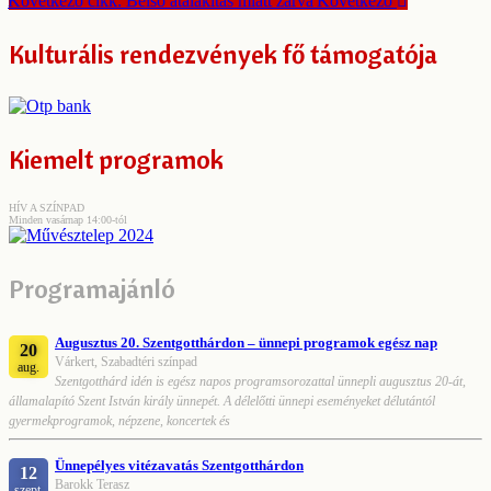
Következő cikk: Belső átalakítás miatt zárva
Következő
Kulturális rendezvények fő támogatója
Kiemelt programok
HÍV A SZÍNPAD
Minden vasárnap 14:00-tól
Programajánló
Augusztus 20. Szentgotthárdon – ünnepi programok egész nap
20
Várkert, Szabadtéri színpad
aug.
Szentgotthárd idén is egész napos programsorozattal ünnepli augusztus 20-át,
államalapító Szent István király ünnepét. A délelőtti ünnepi eseményeket délutántól
gyermekprogramok, népzene, koncertek és
Ünnepélyes vitézavatás Szentgotthárdon
12
Barokk Terasz
szept.