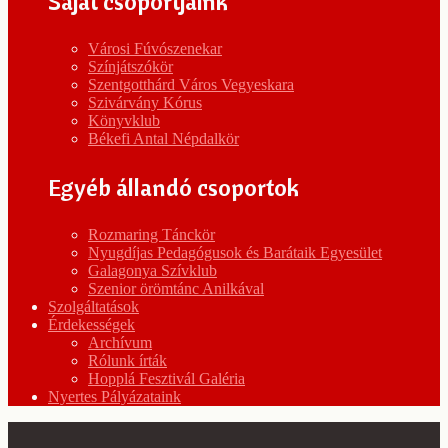
Saját csoportjaink
Városi Fúvószenekar
Színjátszókör
Szentgotthárd Város Vegyeskara
Szivárvány Kórus
Könyvklub
Békefi Antal Népdalkör
Egyéb állandó csoportok
Rozmaring Tánckör
Nyugdíjas Pedagógusok és Barátaik Egyesület
Galagonya Szívklub
Szenior örömtánc Anilkával
Szolgáltatások
Érdekességek
Archívum
Rólunk írták
Hopplá Fesztivál Galéria
Nyertes Pályázataink