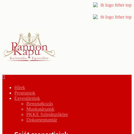
Tel.: +36-94/554-106 vagy +36-20/278-0504
Hírek
Programok
Egyesületünk
Bemutatkozás
Munkatársaink
PKKE Színjátszóköre
Dokumentumtár