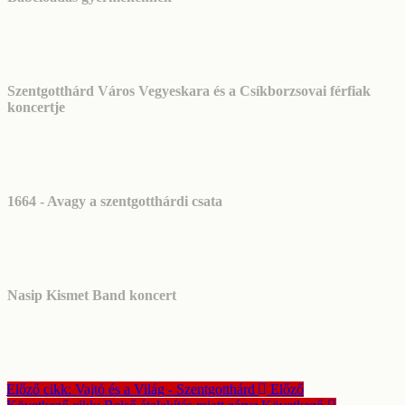
Szentgotthárd Város Vegyeskara és a Csíkborzsovai férfiak
koncertje
1664 - Avagy a szentgotthárdi csata
Nasip Kismet Band koncert
Előző cikk: Vajtó és a Világ - Szentgotthárd
Előző