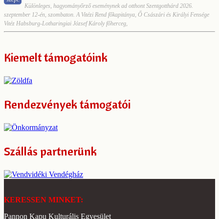
Különleges, hagyományőrző eseménynek ad otthont Szentgotthárd 2026.
szeptember 12-én, szombaton. A Vitézi Rend főkapitánya, Ő Császári és Királyi Fensége
Vitéz Habsburg-Lotharingiai József Károly főherceg,
Kiemelt támogatóink
Rendezvények támogatói
Szállás partnerünk
KERESSEN MINKET:
Pannon Kapu Kulturális Egyesület