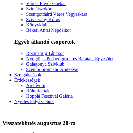
Városi Fúvószenekar
Színjátszókör
Szentgotthárd Város Vegyeskara
Szivárvány Kórus
Könyvklub
Békefi Antal Népdalkör
Egyéb állandó csoportok
Rozmaring Tánckör
Nyugdíjas Pedagógusok és Barátaik Egyesület
Galagonya Szívklub
Szenior örömtánc Anilkával
Szolgáltatások
Érdekességek
Archívum
Rólunk írták
Hopplá Fesztivál Galéria
Nyertes Pályázataink
Visszatekintés augusztus 20-ra