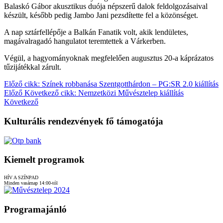
Balaskó Gábor akusztikus duója népszerű dalok feldolgozásaival
készült, később pedig Jambo Jani pezsdítette fel a közönséget.
A nap sztárfellépője a Balkán Fanatik volt, akik lendületes,
magávalragadó hangulatot teremtettek a Várkerben.
Végül, a hagyományoknak megfelelően augusztus 20-a káprázatos
tűzijátékkal zárult.
Előző cikk: Színek robbanása Szentgotthárdon – PG:SR 2.0 kiállítás
Előző
Következő cikk: Nemzetközi Művésztelep kiállítás
Következő
Kulturális rendezvények fő támogatója
Kiemelt programok
HÍV A SZÍNPAD
Minden vasárnap 14:00-tól
Programajánló