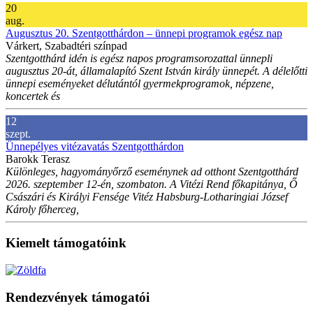
20
aug.
Augusztus 20. Szentgotthárdon – ünnepi programok egész nap
Várkert, Szabadtéri színpad
Szentgotthárd idén is egész napos programsorozattal ünnepli
augusztus 20-át, államalapító Szent István király ünnepét. A délelőtti
ünnepi eseményeket délutántól gyermekprogramok, népzene,
koncertek és
12
szept.
Ünnepélyes vitézavatás Szentgotthárdon
Barokk Terasz
Különleges, hagyományőrző eseménynek ad otthont Szentgotthárd
2026. szeptember 12-én, szombaton. A Vitézi Rend főkapitánya, Ő
Császári és Királyi Fensége Vitéz Habsburg-Lotharingiai József
Károly főherceg,
Kiemelt támogatóink
Rendezvények támogatói