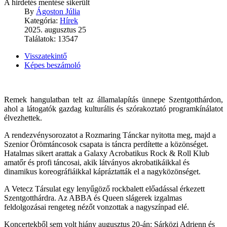
A hirdetés mentése sikerült
By
Ágoston Júlia
Kategória:
Hírek
2025. augusztus 25
Találatok: 13547
Visszatekintő
Képes beszámoló
Remek hangulatban telt az államalapítás ünnepe Szentgotthárdon,
ahol a látogatók gazdag kulturális és szórakoztató programkínálatot
élvezhettek.
A rendezvénysorozatot a Rozmaring Tánckar nyitotta meg, majd a
Szenior Örömtáncosok csapata is táncra perdítette a közönséget.
Hatalmas sikert arattak a Galaxy Acrobatikus Rock & Roll Klub
amatőr és profi táncosai, akik látványos akrobatikáikkal és
dinamikus koreográfiáikkal kápráztatták el a nagyközönséget.
A Vetecz Társulat egy lenyűgöző rockbalett előadással érkezett
Szentgotthárdra. Az ABBA és Queen slágerek izgalmas
feldolgozásai rengeteg nézőt vonzottak a nagyszínpad elé.
Koncertekből sem volt hiány augusztus 20-án: Sárközi Adrienn és