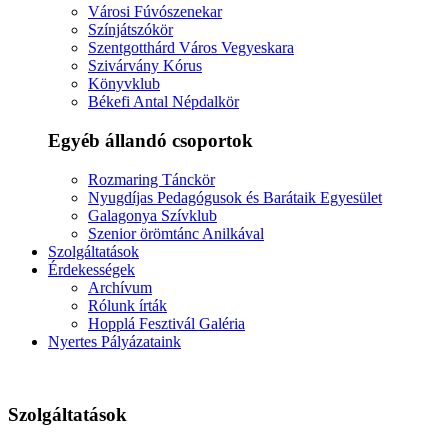
Városi Fúvószenekar
Színjátszókör
Szentgotthárd Város Vegyeskara
Szivárvány Kórus
Könyvklub
Békefi Antal Népdalkör
Egyéb állandó csoportok
Rozmaring Tánckör
Nyugdíjas Pedagógusok és Barátaik Egyesület
Galagonya Szívklub
Szenior örömtánc Anilkával
Szolgáltatások
Érdekességek
Archívum
Rólunk írták
Hopplá Fesztivál Galéria
Nyertes Pályázataink
Szolgáltatások