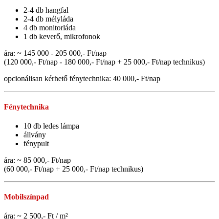
2-4 db hangfal
2-4 db mélyláda
4 db monitorláda
1 db keverő, mikrofonok
ára: ~ 145 000 - 205 000,- Ft/nap
(120 000,- Ft/nap - 180 000,- Ft/nap + 25 000,- Ft/nap technikus)
opcionálisan kérhető
fénytechnika:
40 000,- Ft/nap
Fénytechnika
10 db ledes lámpa
állvány
fénypult
ára: ~ 85 000,- Ft/nap
(60 000,- Ft/nap + 25 000,- Ft/nap technikus)
Mobilszínpad
ára: ~ 2 500,- Ft / m²