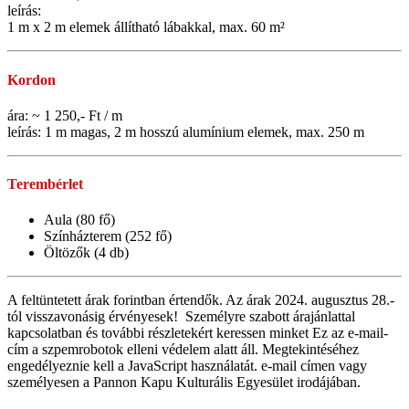
leírás:
1 m x 2 m elemek állítható lábakkal, max. 60 m²
Kordon
ára: ~ 1 250,- Ft / m
leírás: 1 m magas, 2 m hosszú alumínium elemek, max. 250 m
Terembérlet
Aula (80 fő)
Színházterem (252 fő)
Öltözők (4 db)
A feltüntetett árak forintban értendők. Az árak 2024. augusztus 28.-
tól visszavonásig érvényesek! Személyre szabott árajánlattal
kapcsolatban és további részletekért keressen minket
Ez az e-mail-
cím a szpemrobotok elleni védelem alatt áll. Megtekintéséhez
engedélyeznie kell a JavaScript használatát.
e-mail címen vagy
személyesen a Pannon Kapu Kulturális Egyesület irodájában.