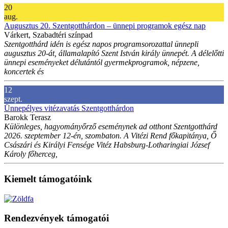
20
aug.
Augusztus 20. Szentgotthárdon – ünnepi programok egész nap
Várkert, Szabadtéri színpad
Szentgotthárd idén is egész napos programsorozattal ünnepli
augusztus 20-át, államalapító Szent István király ünnepét. A délelőtti
ünnepi eseményeket délutántól gyermekprogramok, népzene,
koncertek és
12
szept.
Ünnepélyes vitézavatás Szentgotthárdon
Barokk Terasz
Különleges, hagyományőrző eseménynek ad otthont Szentgotthárd
2026. szeptember 12-én, szombaton. A Vitézi Rend főkapitánya, Ő
Császári és Királyi Fensége Vitéz Habsburg-Lotharingiai József
Károly főherceg,
Kiemelt támogatóink
Rendezvények támogatói