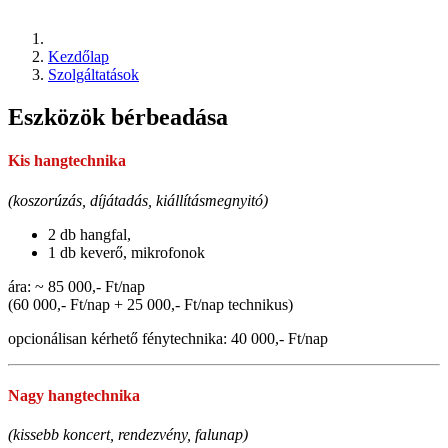
Kezdőlap
Szolgáltatások
Eszközök bérbeadása
Kis hangtechnika
(koszorúzás, díjátadás, kiállításmegnyitó)
2 db hangfal,
1 db keverő, mikrofonok
ára: ~ 85 000,- Ft/nap
(60 000,- Ft/nap + 25 000,- Ft/nap technikus)
opcionálisan kérhető
fénytechnika:
40 000,- Ft/nap
Nagy hangtechnika
(kissebb koncert, rendezvény, falunap)