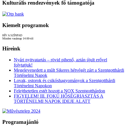
Kulturális rendezvények fő támogatója
Kiemelt programok
HÍV A SZÍNPAD
Minden vasárnap 14:00-tól
Híreink
Nyári nyitvatartás – rövid pihenő, aztán újult erővel
folytatjuk!
Megelevenedett a múlt Sikeres hétvégét zárt a Szentgotthárdi
Történelmi Napok
Lovak, ostorok és csikóshagyományok a Szentgotthárdi
Történelmi Napokon
Felejthetetlen estét hozott a NOX Szentgotthárdon
FIGYELEM! III. FOKÚ HŐSÉGRIASZTÁS A
TÖRTÉNELMI NAPOK IDEJE ALATT
Programajánló