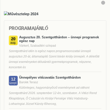
PROGRAMAJÁNLÓ
Augusztus 20. Szentgotthárdon – ünnepi programok
20
egész nap
aug.
Várkert, Szabadtéri színpad
Szentgotthárd idén is egész napos programsorozattal ünnepli
augusztus 20-át, államalapító Szent István király ünnepét. A délelőtti
ünnepi eseményeket délutántól gyermekprogramok, népzene,
koncertek és
Ünnepélyes vitézavatás Szentgotthárdon
12
Barokk Terasz
szept.
Különleges, hagyományőrző eseménynek ad otthont
Szentgotthárd 2026. szeptember 12-én, szombaton. A Vitézi Rend
főkapitánya, Ő Császári és Királyi Fensége Vitéz Habsburg-
Lotharingiai József Károly főherceg,