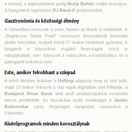
a tempót, a legkisebbeket pedig
Mutyi Bohóc
csalta mosolyra.
A hangulatról napközben
DJ Bänd-X
gondoskodott.
Gasztronómia és közösségi élmény
A Várkertben nemcsak a zene, hanem az illatok is hódítottak. A
„Bográcsos Street Food” versenyen finomabbnál finomabb
ételek készültek, melyek közül 17 órakor hirdettünk győztest. A
látogatók a klasszikus majálisi finomságok közül is
válogathattak: nem hiányzott a vattacukor, a kürtőskalács és a
pattogatott kukorica sem.
Este, amikor felrobbant a színpad
A késő délutáni órákban a
Haflingi
alapozta meg az esti bulit,
majd 19 órakor érkezett a nap egyik legjobban várt fellépője, a
Budapest Show Band
, akik profi produkciójukkal mindenkit
táncra perdítettek. Az éjszakába nyúló mulatságot a
Jambo
Bulizenekar
zárta, fergeteges hangulatot varázsolva a
Várkertbe.
Kísérőprogramok minden korosztálynak