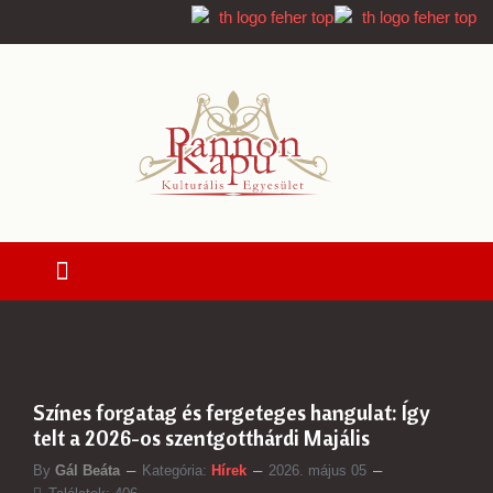
Színes forgatag és fergeteges hangulat: Így
telt a 2026-os szentgotthárdi Majális
By
Gál Beáta
Kategória:
Hírek
2026. május 05