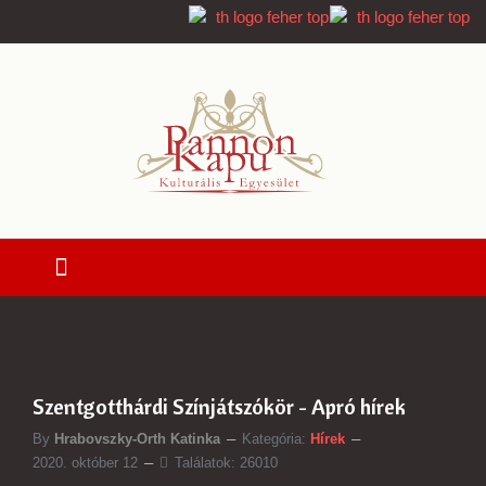
Szentgotthárdi Színjátszókör - Apró hírek
By
Hrabovszky-Orth Katinka
Kategória:
Hírek
2020. október 12
Találatok: 26010