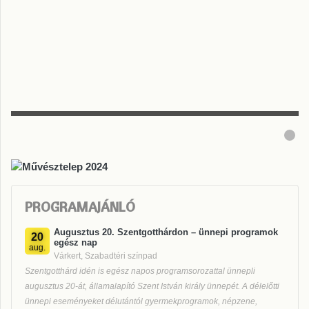
PROGRAMAJÁNLÓ
Augusztus 20. Szentgotthárdon – ünnepi programok
20
egész nap
aug.
Várkert, Szabadtéri színpad
Szentgotthárd idén is egész napos programsorozattal ünnepli
augusztus 20-át, államalapító Szent István király ünnepét. A délelőtti
ünnepi eseményeket délutántól gyermekprogramok, népzene,