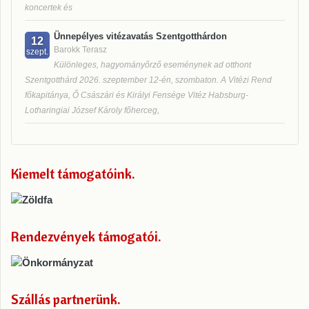
koncertek és
Ünnepélyes vitézavatás Szentgotthárdon
12
Barokk Terasz
szept.
Különleges, hagyományőrző eseménynek ad otthont
Szentgotthárd 2026. szeptember 12-én, szombaton. A Vitézi Rend
főkapitánya, Ő Császári és Királyi Fensége Vitéz Habsburg-
Lotharingiai József Károly főherceg,
Kiemelt támogatóink
Rendezvények támogatói
Szállás partnerünk