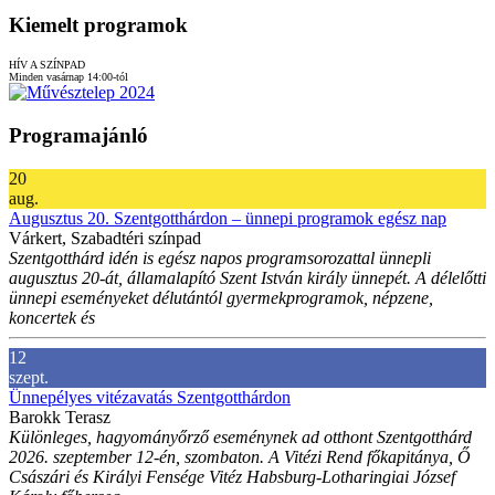
Kiemelt programok
HÍV A SZÍNPAD
Minden vasárnap 14:00-tól
Programajánló
20
aug.
Augusztus 20. Szentgotthárdon – ünnepi programok egész nap
Várkert, Szabadtéri színpad
Szentgotthárd idén is egész napos programsorozattal ünnepli
augusztus 20-át, államalapító Szent István király ünnepét. A délelőtti
ünnepi eseményeket délutántól gyermekprogramok, népzene,
koncertek és
12
szept.
Ünnepélyes vitézavatás Szentgotthárdon
Barokk Terasz
Különleges, hagyományőrző eseménynek ad otthont Szentgotthárd
2026. szeptember 12-én, szombaton. A Vitézi Rend főkapitánya, Ő
Császári és Királyi Fensége Vitéz Habsburg-Lotharingiai József