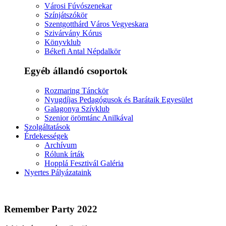
Városi Fúvószenekar
Színjátszókör
Szentgotthárd Város Vegyeskara
Szivárvány Kórus
Könyvklub
Békefi Antal Népdalkör
Egyéb állandó csoportok
Rozmaring Tánckör
Nyugdíjas Pedagógusok és Barátaik Egyesület
Galagonya Szívklub
Szenior örömtánc Anilkával
Szolgáltatások
Érdekességek
Archívum
Rólunk írták
Hopplá Fesztivál Galéria
Nyertes Pályázataink
Remember Party 2022