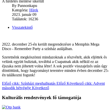
A hirdetés mentése sikerült
By
Pannonkapu
Kategória:
Hírek
2023. január 09
Találatok: 16236
Visszatekintő
2022. december 25-én került megrendezésre a Memphis Mega
Disco - Remember Party a színház aulájában.
Szeretnénk megköszönni mindazoknak a részvételt, akik eljöttek és
velünk együtt buliztak, továbbá a Csapatnak akik nélkül ez az
éjszaka nem jöhetett volna létre! A sok pozitív visszajelzés után úgy
döntöttünk, hogy hagyományt teremtve minden évben december 25-
én találkozni fogunk!
Előző cikk: Színházi meghallgatás
Előző
Következő cikk: Advent
második hétvégéje
Következő
Kulturális rendezvények fő támogatója