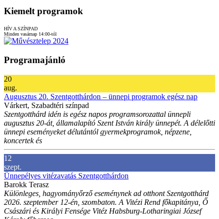
Kiemelt programok
HÍV A SZÍNPAD
Minden vasárnap 14:00-tól
Programajánló
20
aug.
Augusztus 20. Szentgotthárdon – ünnepi programok egész nap
Várkert, Szabadtéri színpad
Szentgotthárd idén is egész napos programsorozattal ünnepli
augusztus 20-át, államalapító Szent István király ünnepét. A délelőtti
ünnepi eseményeket délutántól gyermekprogramok, népzene,
koncertek és
12
szept.
Ünnepélyes vitézavatás Szentgotthárdon
Barokk Terasz
Különleges, hagyományőrző eseménynek ad otthont Szentgotthárd
2026. szeptember 12-én, szombaton. A Vitézi Rend főkapitánya, Ő
Császári és Királyi Fensége Vitéz Habsburg-Lotharingiai József