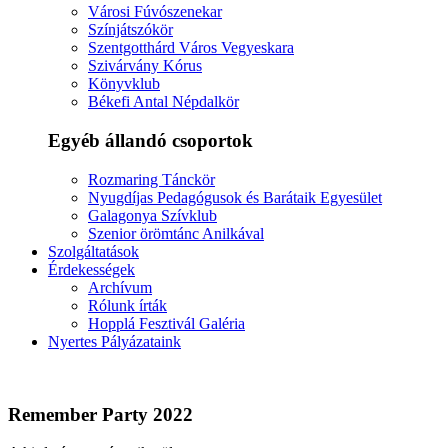
Városi Fúvószenekar
Színjátszókör
Szentgotthárd Város Vegyeskara
Szivárvány Kórus
Könyvklub
Békefi Antal Népdalkör
Egyéb állandó csoportok
Rozmaring Tánckör
Nyugdíjas Pedagógusok és Barátaik Egyesület
Galagonya Szívklub
Szenior örömtánc Anilkával
Szolgáltatások
Érdekességek
Archívum
Rólunk írták
Hopplá Fesztivál Galéria
Nyertes Pályázataink
Remember Party 2022