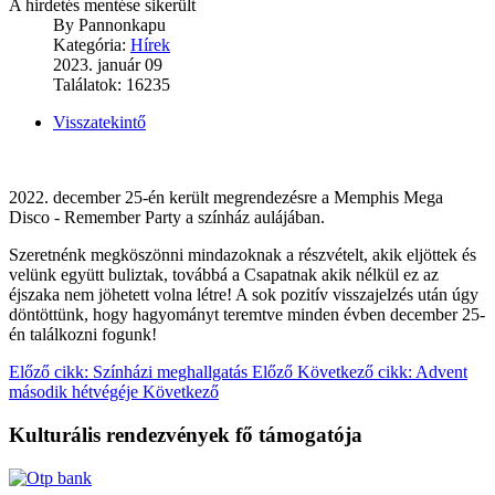
A hirdetés mentése sikerült
By
Pannonkapu
Kategória:
Hírek
2023. január 09
Találatok: 16235
Visszatekintő
2022. december 25-én került megrendezésre a Memphis Mega
Disco - Remember Party a színház aulájában.
Szeretnénk megköszönni mindazoknak a részvételt, akik eljöttek és
velünk együtt buliztak, továbbá a Csapatnak akik nélkül ez az
éjszaka nem jöhetett volna létre! A sok pozitív visszajelzés után úgy
döntöttünk, hogy hagyományt teremtve minden évben december 25-
én találkozni fogunk!
Előző cikk: Színházi meghallgatás
Előző
Következő cikk: Advent
második hétvégéje
Következő
Kulturális rendezvények fő támogatója