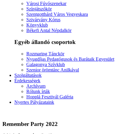
Városi Fúvószenekar
Színjátszókör
Szentgotthárd Város Vegyeskara
Szivárvány Kórus
Könyvklub
Békefi Antal Népdalkör
Egyéb állandó csoportok
Rozmaring Tánckör
Nyugdíjas Pedagógusok és Barátaik Egyesület
Galagonya Szívklub
Szenior örömtánc Anilkával
Szolgáltatások
Érdekességek
Archívum
Rólunk írták
Hopplá Fesztivál Galéria
Nyertes Pályázataink
Remember Party 2022