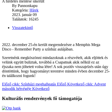
A hirdetés mentése sikerült
By
Pannonkapu
Kategória:
Hírek
2023. január 09
Találatok: 16245
Visszatekintő
2022. december 25-én került megrendezésre a Memphis Mega
Disco - Remember Party a színház aulájában.
Szeretnénk megköszönni mindazoknak a részvételt, akik eljöttek és
velünk együtt buliztak, továbbá a Csapatnak akik nélkül ez az
éjszaka nem jöhetett volna létre! A sok pozitív visszajelzés után úgy
döntöttünk, hogy hagyományt teremtve minden évben december 25-
én találkozni fogunk!
Előző cikk: Színházi meghallgatás
Előző
Következő cikk: Advent
második hétvégéje
Következő
Kulturális rendezvények fő támogatója