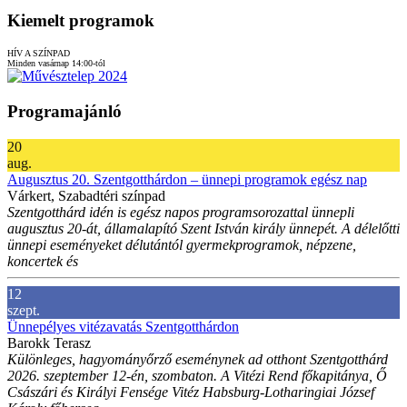
Kiemelt programok
HÍV A SZÍNPAD
Minden vasárnap 14:00-tól
Programajánló
20
aug.
Augusztus 20. Szentgotthárdon – ünnepi programok egész nap
Várkert, Szabadtéri színpad
Szentgotthárd idén is egész napos programsorozattal ünnepli
augusztus 20-át, államalapító Szent István király ünnepét. A délelőtti
ünnepi eseményeket délutántól gyermekprogramok, népzene,
koncertek és
12
szept.
Ünnepélyes vitézavatás Szentgotthárdon
Barokk Terasz
Különleges, hagyományőrző eseménynek ad otthont Szentgotthárd
2026. szeptember 12-én, szombaton. A Vitézi Rend főkapitánya, Ő
Császári és Királyi Fensége Vitéz Habsburg-Lotharingiai József