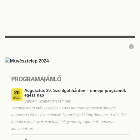
PROGRAMAJÁNLÓ
Augusztus 20. Szentgotthárdon – ünnepi programok
20
egész nap
aug.
Várkert, Szabadtéri színpad
Szentgotthárd idén is egész napos programsorozattal ünnepli
augusztus 20-át, államalapító Szent István király ünnepét. A délelőtti
ünnepi eseményeket délutántól gyermekprogramok, népzene,
koncertek és