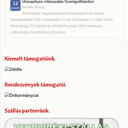
Ünnepélyes vitézavatás Szentgotthárdon
12
Barokk Terasz
szept.
Különleges, hagyományőrző eseménynek ad otthont
Szentgotthárd 2026. szeptember 12-én, szombaton. A Vitézi Rend
főkapitánya, Ő Császári és Királyi Fensége Vitéz Habsburg-
Lotharingiai József Károly főherceg,
Kiemelt támogatóink
Rendezvények támogatói
Szállás partnerünk