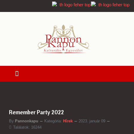
Remember Party 2022
By
Pannonkapu
Kategória:
Hírek
2023. január 09
Találatok: 16244