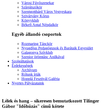
Városi Fúvószenekar
Színjátszókör
Szentgotthárd Város Vegyeskara
Szivárvány Kórus
Könyvklub
Békefi Antal Népdalkör
Egyéb állandó csoportok
Rozmaring Tánckör
Nyugdíjas Pedagógusok és Barátaik Egyesület
Galagonya Szívklub
Szenior örömtánc Anilkával
Szolgáltatások
Érdekességek
Archívum
Rólunk írták
Hopplá Fesztivál Galéria
Nyertes Pályázataink
Lélek és hang – sikeresen bemutatkozott Tilinger
Gábor "Időhúzás" című kötete