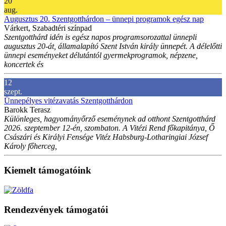
20
aug.
Augusztus 20. Szentgotthárdon – ünnepi programok egész nap
Várkert, Szabadtéri színpad
Szentgotthárd idén is egész napos programsorozattal ünnepli
augusztus 20-át, államalapító Szent István király ünnepét. A délelőtti
ünnepi eseményeket délutántól gyermekprogramok, népzene,
koncertek és
12
szept.
Ünnepélyes vitézavatás Szentgotthárdon
Barokk Terasz
Különleges, hagyományőrző eseménynek ad otthont Szentgotthárd
2026. szeptember 12-én, szombaton. A Vitézi Rend főkapitánya, Ő
Császári és Királyi Fensége Vitéz Habsburg-Lotharingiai József
Károly főherceg,
Kiemelt támogatóink
Rendezvények támogatói