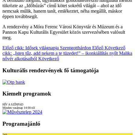
A bemutató meghitt, ugyanakkor gondolatébresztő hangulata méltón
tükrözte az „Időhúzás” című kötet sokrétű világát – ahol az idő
nemcsak múlik, hanem tanít, emlékeztet, néha megállít, máskor
éppen továbbsegít.
A rendezvény a Móra Ferenc Városi Könyvtár és Múzeum és a
Pannon Kapu Kulturális Egyesület közös szervezésében valósult
meg.
Előző cikk: Idősek világnapja Szentgotthárdon
Előző
Következő
cikk: „Isten tűz, add nekem a te tüzedet!” – ikonkiállítás nyílt Malika
nővér alkotásaiból
Következő
Kulturális rendezvények fő támogatója
Kiemelt programok
HÍV A SZÍNPAD
Minden vasárnap 14:00-tól
Programajánló