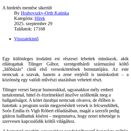
A hirdetés mentése sikerült
By
Hrabovszky-Orth Katinka
Kategória:
Hírek
2025. szeptember 29
Találatok: 17168
Visszatekintő
Egy különleges irodalmi est részesei lehettek mindazok, akik
ellátogattak Tilinger Gábor, szentgotthárdi származású költő
„Időhúzás” című első verseskötetének bemutatójára. Az este
nemcsak a szavak, hanem a zene erejéről is tanúskodott – a
közönség egy valódi művészi utazásban vehetett részt.
Tilinger versei fanyar humorukkal, ugyanakkor mély emberi
tartalommal, hittel és érzelmekkel átszőve szólították meg a
hallgatóságot. A kötet darabjai nemcsak olvasva, de élőben is
hatottak: a program során megzenésített versek is felcsendültek,
Soós Emília és Vigh Róbert előadásában, magát a szerzőt pedig
gitáron hallhattuk kísérni – megmutatva, hogy zenei tehetsége is
szervesen kapcsolódik költői világához.