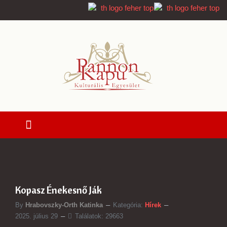
Kopasz Énekesnő Ják
By
Hrabovszky-Orth Katinka
Kategória:
Hírek
2025. július 29
Találatok: 29663