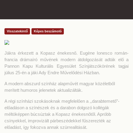
Visszatekintő
Képes beszámoló
Jákra érkezett a Kopasz énekesnő. Eugène Ionesco román-
francia drámaíró művének modern átdolgozását adták elő a
Pannon Kapu Kulturális Egyesület Színjátszókörének tagjai
július 25-én a jáki Ady Endre Művelődési Házban.
A modern abszurd színház alapművét magyar közéletből
merített humoros jelenetek aktualizálták.
A régi színházi szokásoknak megfelelően a ,,darabtemető”-
előadáson a színészek és a darabon dolgozó kollégák
méltóképpen búcsúztak a Kopasz énekesnőtől. Apróbb
csínyekkel, improvizált párbeszédekkel fűszerezték az
előadást, így fokozva annak szürrealitását.