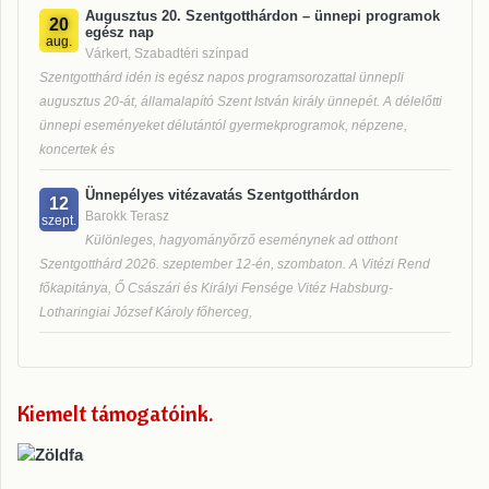
Augusztus 20. Szentgotthárdon – ünnepi programok
20
egész nap
aug.
Várkert, Szabadtéri színpad
Szentgotthárd idén is egész napos programsorozattal ünnepli
augusztus 20-át, államalapító Szent István király ünnepét. A délelőtti
ünnepi eseményeket délutántól gyermekprogramok, népzene,
koncertek és
Ünnepélyes vitézavatás Szentgotthárdon
12
Barokk Terasz
szept.
Különleges, hagyományőrző eseménynek ad otthont
Szentgotthárd 2026. szeptember 12-én, szombaton. A Vitézi Rend
főkapitánya, Ő Császári és Királyi Fensége Vitéz Habsburg-
Lotharingiai József Károly főherceg,
Kiemelt támogatóink