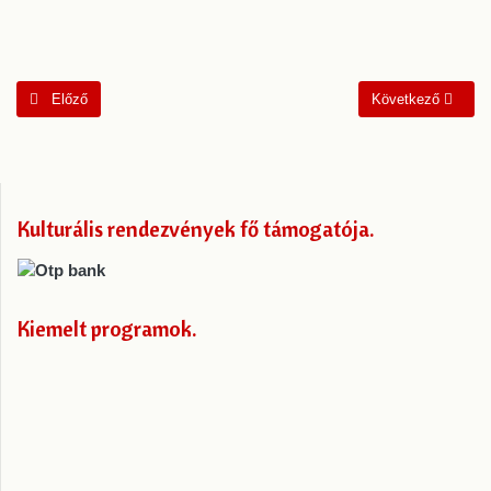
Előző cikk: Elmarad a NOX koncert
Következő cikk: Jó
Előző
Következő
Kulturális rendezvények fő támogatója
Kiemelt programok