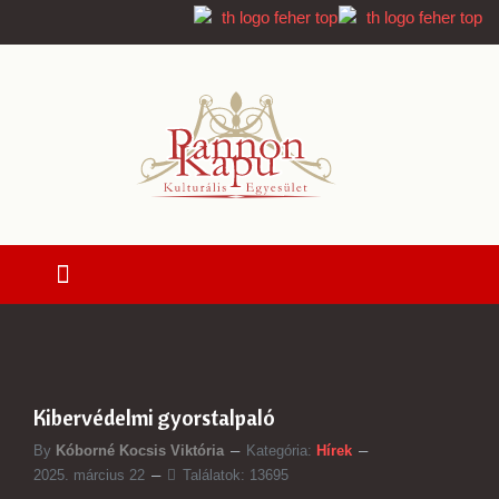
Kibervédelmi gyorstalpaló
By
Kóborné Kocsis Viktória
Kategória:
Hírek
2025. március 22
Találatok: 13695