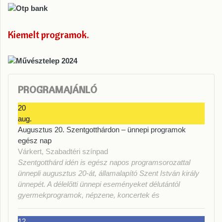
Kiemelt programok
PROGRAMAJÁNLÓ
20
aug.
Augusztus 20. Szentgotthárdon – ünnepi programok
egész nap
Várkert, Szabadtéri színpad
Szentgotthárd idén is egész napos programsorozattal
ünnepli augusztus 20-át, államalapító Szent István király
ünnepét. A délelőtti ünnepi eseményeket délutántól
gyermekprogramok, népzene, koncertek és
12