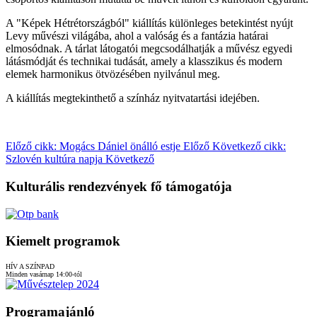
A "Képek Hétrétországból" kiállítás különleges betekintést nyújt
Levy művészi világába, ahol a valóság és a fantázia határai
elmosódnak. A tárlat látogatói megcsodálhatják a művész egyedi
látásmódját és technikai tudását, amely a klasszikus és modern
elemek harmonikus ötvözésében nyilvánul meg.
A kiállítás megtekinthető a színház nyitvatartási idejében.
Előző cikk: Mogács Dániel önálló estje
Előző
Következő cikk:
Szlovén kultúra napja
Következő
Kulturális rendezvények fő támogatója
Kiemelt programok
HÍV A SZÍNPAD
Minden vasárnap 14:00-tól
Programajánló