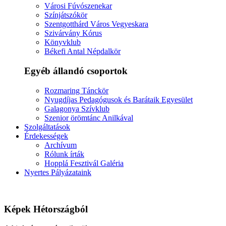
Városi Fúvószenekar
Színjátszókör
Szentgotthárd Város Vegyeskara
Szivárvány Kórus
Könyvklub
Békefi Antal Népdalkör
Egyéb állandó csoportok
Rozmaring Tánckör
Nyugdíjas Pedagógusok és Barátaik Egyesület
Galagonya Szívklub
Szenior örömtánc Anilkával
Szolgáltatások
Érdekességek
Archívum
Rólunk írták
Hopplá Fesztivál Galéria
Nyertes Pályázataink
Képek Hétországból