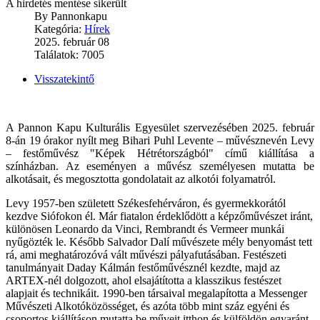
A hirdetés mentése sikerült
By
Pannonkapu
Kategória:
Hírek
2025. február 08
Találatok: 7005
Visszatekintő
A Pannon Kapu Kulturális Egyesület szervezésében 2025. február
8-án 19 órakor nyílt meg Bihari Puhl Levente – művésznevén Levy
– festőművész "Képek Hétrétországból" című kiállítása a
színházban. Az eseményen a művész személyesen mutatta be
alkotásait, és megosztotta gondolatait az alkotói folyamatról.
Levy 1957-ben született Székesfehérváron, és gyermekkorától
kezdve Siófokon él. Már fiatalon érdeklődött a képzőművészet iránt,
különösen Leonardo da Vinci, Rembrandt és Vermeer munkái
nyűgözték le. Később Salvador Dalí művészete mély benyomást tett
rá, ami meghatározóvá vált művészi pályafutásában. Festészeti
tanulmányait Daday Kálmán festőművésznél kezdte, majd az
ARTEX-nél dolgozott, ahol elsajátította a klasszikus festészet
alapjait és technikáit. 1990-ben társaival megalapította a Messenger
Művészeti Alkotóközösséget, és azóta több mint száz egyéni és
csoportos kiállításon mutatta be műveit itthon és külföldön egyaránt.