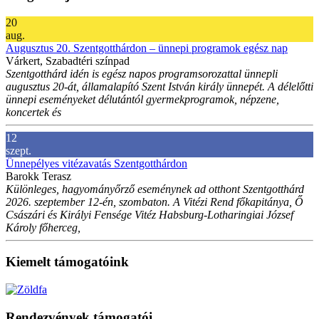
20
aug.
Augusztus 20. Szentgotthárdon – ünnepi programok egész nap
Várkert, Szabadtéri színpad
Szentgotthárd idén is egész napos programsorozattal ünnepli
augusztus 20-át, államalapító Szent István király ünnepét. A délelőtti
ünnepi eseményeket délutántól gyermekprogramok, népzene,
koncertek és
12
szept.
Ünnepélyes vitézavatás Szentgotthárdon
Barokk Terasz
Különleges, hagyományőrző eseménynek ad otthont Szentgotthárd
2026. szeptember 12-én, szombaton. A Vitézi Rend főkapitánya, Ő
Császári és Királyi Fensége Vitéz Habsburg-Lotharingiai József
Károly főherceg,
Kiemelt támogatóink
Rendezvények támogatói