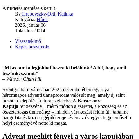
A hirdetés mentése sikerült
By
Hrabovszky-Orth Katinka
Kategória:
Hírek
2026. január 06
Találatok: 9014
Visszatekintő
Képes beszámoló
„
Mi az, ami a legjobbat hozza ki belőlünk? A hit, hogy amit
teszünk, számít.
”
–
Winston Churchill
Szentgotthárd városában 2025 decemberében egy olyan
háromnapos adventi ünnepsorozat valósult meg, amely új színt
hozott a település kulturális életébe. A
Karácsony
Kapuja
rendezvény – méltó módon a szeretet, a közösség és az
összetartozás ünnepéhez – minden várakozást felülmúlt: tartalma,
hangulata és közösségépítő ereje révén az év egyik legjelentősebb
helyi eseményévé nőtte ki magát.
Advent meghitt fényei a város kapujában