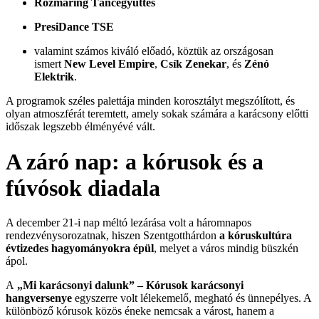
Rozmaring Táncegyüttes
PresiDance TSE
valamint számos kiváló előadó, köztük az országosan
ismert
New Level Empire
,
Csík Zenekar
, és
Zénó
Elektrik
.
A programok széles palettája minden korosztályt megszólított, és
olyan atmoszférát teremtett, amely sokak számára a karácsony előtti
időszak legszebb élményévé vált.
A záró nap: a kórusok és a
fúvósok diadala
A december 21-i nap méltó lezárása volt a háromnapos
rendezvénysorozatnak, hiszen Szentgotthárdon
a kóruskultúra
évtizedes hagyományokra épül
, melyet a város mindig büszkén
ápol.
A
„Mi karácsonyi dalunk” – Kórusok karácsonyi
hangversenye
egyszerre volt lélekemelő, megható és ünnepélyes. A
különböző kórusok közös éneke nemcsak a várost, hanem a