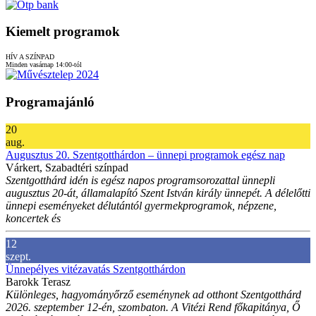
Kiemelt programok
HÍV A SZÍNPAD
Minden vasárnap 14:00-tól
Programajánló
20
aug.
Augusztus 20. Szentgotthárdon – ünnepi programok egész nap
Várkert, Szabadtéri színpad
Szentgotthárd idén is egész napos programsorozattal ünnepli
augusztus 20-át, államalapító Szent István király ünnepét. A délelőtti
ünnepi eseményeket délutántól gyermekprogramok, népzene,
koncertek és
12
szept.
Ünnepélyes vitézavatás Szentgotthárdon
Barokk Terasz
Különleges, hagyományőrző eseménynek ad otthont Szentgotthárd
2026. szeptember 12-én, szombaton. A Vitézi Rend főkapitánya, Ő