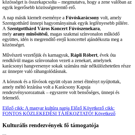
közösséget is összekapcsolta – megmutatva, hogy a zene valóban az
egyik legerősebb közösségteremtő erő.
A nap másik kiemelt eseménye a
Fúvóskarácsony
volt, amely
Szentgotthárd ünnepi hagyományainak egyik legfényesebb pillére.
A
Szentgotthárd Város Koncert Fúvószenekara
,
mely
arany minősítésű
, magas szakmai színvonalon működő
együttes, idén is megrendítő erejű koncerttel ajándékozta meg a
közönséget.
Művészeti vezetőjük és karnagyuk,
Rápli Róbert
, évek óta
rendkívül magas színvonalon vezeti a zenekart, amelynek
karácsonyi hangversenye sokak számára már nélkülözhetetlen része
az ünnepre való ráhangolódásnak.
A kórusok és a fúvósok együtt olyan zenei élményt nyújtottak,
amely méltó lezárása volt a Karácsony Kapuja
rendezvénysorozatnak – egyszerre volt bensőséges, ünnepi és
felemelő.
Előző cikk: A magyar kultúra napja
Előző
Következő cikk:
FONTOS KÖZLEKEDÉSI TÁJÉKOZTATÓ!
Következő
Kulturális rendezvények fő támogatója