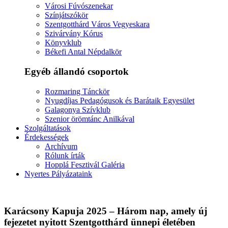
Városi Fúvószenekar
Színjátszókör
Szentgotthárd Város Vegyeskara
Szivárvány Kórus
Könyvklub
Békefi Antal Népdalkör
Egyéb állandó csoportok
Rozmaring Tánckör
Nyugdíjas Pedagógusok és Barátaik Egyesület
Galagonya Szívklub
Szenior örömtánc Anilkával
Szolgáltatások
Érdekességek
Archívum
Rólunk írták
Hopplá Fesztivál Galéria
Nyertes Pályázataink
Karácsony Kapuja 2025 – Három nap, amely új
fejezetet nyitott Szentgotthárd ünnepi életében