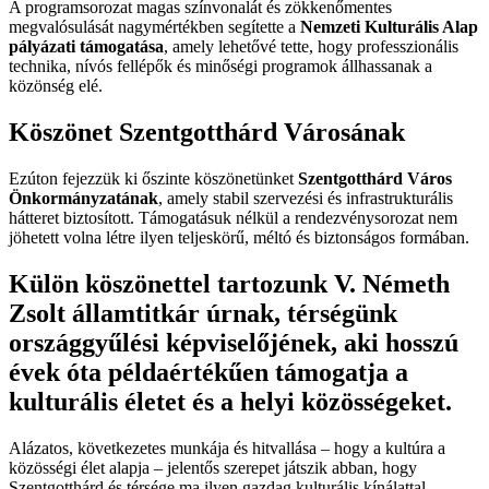
A programsorozat magas színvonalát és zökkenőmentes
megvalósulását nagymértékben segítette a
Nemzeti Kulturális Alap
pályázati támogatása
, amely lehetővé tette, hogy professzionális
technika, nívós fellépők és minőségi programok állhassanak a
közönség elé.
Köszönet Szentgotthárd Városának
Ezúton fejezzük ki őszinte köszönetünket
Szentgotthárd Város
Önkormányzatának
, amely stabil szervezési és infrastrukturális
hátteret biztosított. Támogatásuk nélkül a rendezvénysorozat nem
jöhetett volna létre ilyen teljeskörű, méltó és biztonságos formában.
Külön köszönettel tartozunk
V. Németh
Zsolt államtitkár úrnak
, térségünk
országgyűlési képviselőjének, aki hosszú
évek óta példaértékűen támogatja a
kulturális életet és a helyi közösségeket.
Alázatos, következetes munkája és hitvallása – hogy a kultúra a
közösségi élet alapja – jelentős szerepet játszik abban, hogy
Szentgotthárd és térsége ma ilyen gazdag kulturális kínálattal