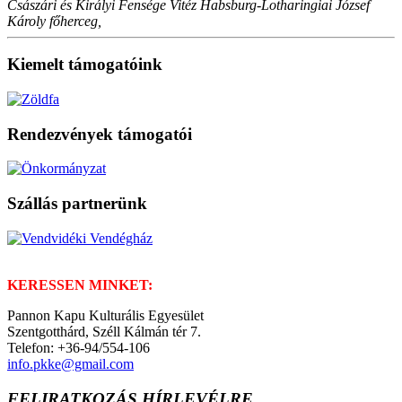
Császári és Királyi Fensége Vitéz Habsburg-Lotharingiai József
Károly főherceg,
Kiemelt támogatóink
Rendezvények támogatói
Szállás partnerünk
KERESSEN MINKET:
Pannon Kapu Kulturális Egyesület
Szentgotthárd, Széll Kálmán tér 7.
Telefon: +36-94/554-106
info.pkke@gmail.com
FELIRATKOZÁS HÍRLEVÉLRE