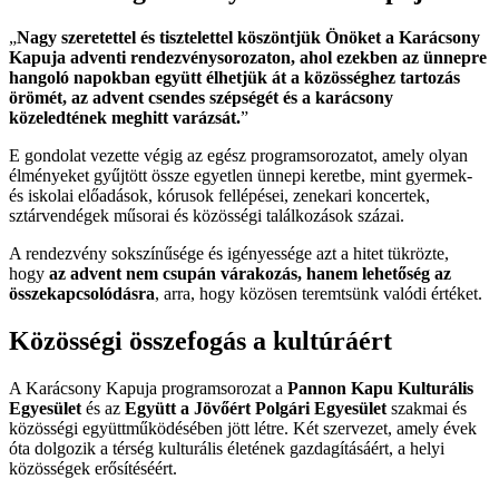
„
Nagy szeretettel és tisztelettel köszöntjük Önöket a Karácsony
Kapuja adventi rendezvénysorozaton, ahol ezekben az ünnepre
hangoló napokban együtt élhetjük át a közösséghez tartozás
örömét, az advent csendes szépségét és a karácsony
közeledtének meghitt varázsát.
”
E gondolat vezette végig az egész programsorozatot, amely olyan
élményeket gyűjtött össze egyetlen ünnepi keretbe, mint gyermek-
és iskolai előadások, kórusok fellépései, zenekari koncertek,
sztárvendégek műsorai és közösségi találkozások százai.
A rendezvény sokszínűsége és igényessége azt a hitet tükrözte,
hogy
az advent nem csupán várakozás, hanem lehetőség az
összekapcsolódásra
, arra, hogy közösen teremtsünk valódi értéket.
Közösségi összefogás a kultúráért
A Karácsony Kapuja programsorozat a
Pannon Kapu Kulturális
Egyesület
és az
Együtt a Jövőért Polgári Egyesület
szakmai és
közösségi együttműködésében jött létre. Két szervezet, amely évek
óta dolgozik a térség kulturális életének gazdagításáért, a helyi
közösségek erősítéséért.