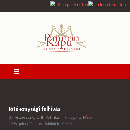
Jótékonysági felhívás
By
Hrabovszky-Orth Katinka
Kategória:
Hírek
2025. július 11
Találatok: 32640