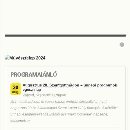
PROGRAMAJÁNLÓ
Augusztus 20. Szentgotthárdon – ünnepi programok
20
egész nap
aug.
Várkert, Szabadtéri színpad
Szentgotthárd idén is egész napos programsorozattal ünnepli
augusztus 20-át, államalapító Szent István király ünnepét. A délelőtti
ünnepi eseményeket délutántól gyermekprogramok, népzene,
koncertek és