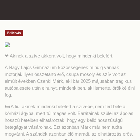
Felhívás
❤ Akinek a szíve akkora volt, hogy mindenki belefért.
A Nagy Lajos Gimnázium közösségének mindig vannak
motorjai. Ilyen összetartó erő, csupa mosoly és szív volt az
elmúlt években Czenki Márk, aki bár 2025 májusában tragikus
autóbalesete után elhunyt, mindenkiben, aki ismerte, örökké élni
fog.
🛏 A fiú, akinek mindenki belefért a szívébe, nem fért bele a
kórházi ágyba, mert túl magas volt. Barátainak szülei az ápolás
hosszú heteiben elhatározták, hogy egy kellő hosszúságú
betegágyat vásárolnak. Ezt azonban Márk már nem tudta
megvárni. A szándék azonban élő maradt, az elhatározás erős,