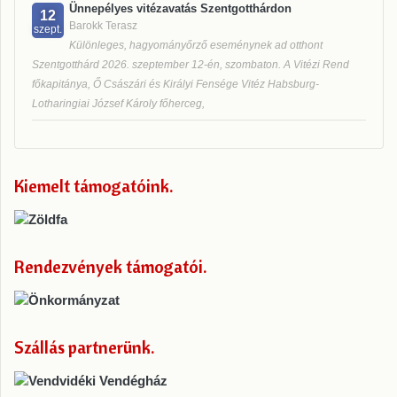
Ünnepélyes vitézavatás Szentgotthárdon
12
Barokk Terasz
szept.
Különleges, hagyományőrző eseménynek ad otthont
Szentgotthárd 2026. szeptember 12-én, szombaton. A Vitézi Rend
főkapitánya, Ő Császári és Királyi Fensége Vitéz Habsburg-
Lotharingiai József Károly főherceg,
Kiemelt támogatóink
Rendezvények támogatói
Szállás partnerünk