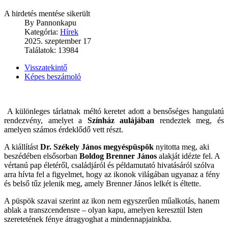
A hirdetés mentése sikerült
By
Pannonkapu
Kategória:
Hírek
2025. szeptember 17
Találatok: 13984
Visszatekintő
Képes beszámoló
A különleges tárlatnak méltó keretet adott a bensőséges hangulatú
rendezvény, amelyet a
Színház aulájában
rendeztek meg, és
amelyen számos érdeklődő vett részt.
A kiállítást
Dr. Székely János megyéspüspök
nyitotta meg, aki
beszédében elsősorban
Boldog Brenner János
alakját idézte fel. A
vértanú pap életéről, családjáról és példamutató hivatásáról szólva
arra hívta fel a figyelmet, hogy az ikonok világában ugyanaz a fény
és belső tűz jelenik meg, amely Brenner János lelkét is éltette.
A püspök szavai szerint az ikon nem egyszerűen műalkotás, hanem
ablak a transzcendensre – olyan kapu, amelyen keresztül Isten
szeretetének fénye átragyoghat a mindennapjainkba.