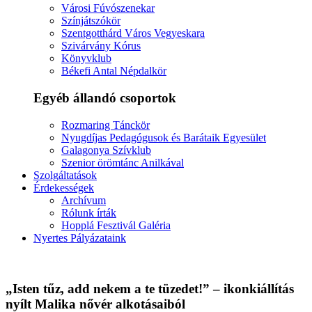
Városi Fúvószenekar
Színjátszókör
Szentgotthárd Város Vegyeskara
Szivárvány Kórus
Könyvklub
Békefi Antal Népdalkör
Egyéb állandó csoportok
Rozmaring Tánckör
Nyugdíjas Pedagógusok és Barátaik Egyesület
Galagonya Szívklub
Szenior örömtánc Anilkával
Szolgáltatások
Érdekességek
Archívum
Rólunk írták
Hopplá Fesztivál Galéria
Nyertes Pályázataink
„Isten tűz, add nekem a te tüzedet!” – ikonkiállítás
nyílt Malika nővér alkotásaiból