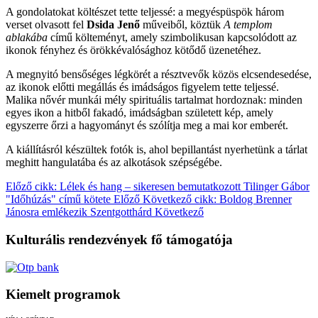
A gondolatokat költészet tette teljessé: a megyéspüspök három
verset olvasott fel
Dsida Jenő
műveiből, köztük
A templom
ablakába
című költeményt, amely szimbolikusan kapcsolódott az
ikonok fényhez és örökkévalósághoz kötődő üzenetéhez.
A megnyitó bensőséges légkörét a résztvevők közös elcsendesedése,
az ikonok előtti megállás és imádságos figyelem tette teljessé.
Malika nővér munkái mély spirituális tartalmat hordoznak: minden
egyes ikon a hitből fakadó, imádságban született kép, amely
egyszerre őrzi a hagyományt és szólítja meg a mai kor emberét.
A kiállításról készültek fotók is, ahol bepillantást nyerhetünk a tárlat
meghitt hangulatába és az alkotások szépségébe.
Előző cikk: Lélek és hang – sikeresen bemutatkozott Tilinger Gábor
"Időhúzás" című kötete
Előző
Következő cikk: Boldog Brenner
Jánosra emlékezik Szentgotthárd
Következő
Kulturális rendezvények fő támogatója
Kiemelt programok