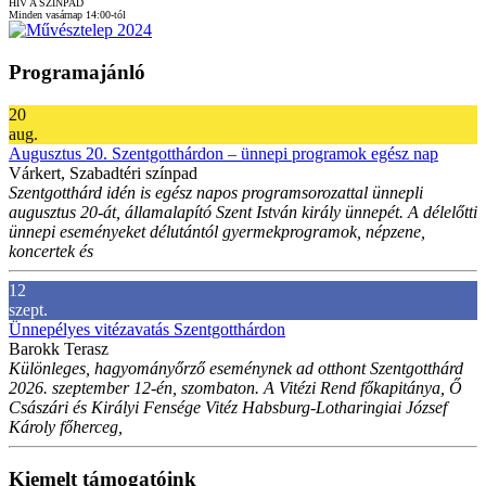
HÍV A SZÍNPAD
Minden vasárnap 14:00-tól
Programajánló
20
aug.
Augusztus 20. Szentgotthárdon – ünnepi programok egész nap
Várkert, Szabadtéri színpad
Szentgotthárd idén is egész napos programsorozattal ünnepli
augusztus 20-át, államalapító Szent István király ünnepét. A délelőtti
ünnepi eseményeket délutántól gyermekprogramok, népzene,
koncertek és
12
szept.
Ünnepélyes vitézavatás Szentgotthárdon
Barokk Terasz
Különleges, hagyományőrző eseménynek ad otthont Szentgotthárd
2026. szeptember 12-én, szombaton. A Vitézi Rend főkapitánya, Ő
Császári és Királyi Fensége Vitéz Habsburg-Lotharingiai József
Károly főherceg,
Kiemelt támogatóink