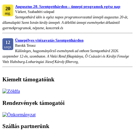
Augusztus 20. Szentgotthárdon – ünnepi programok egész nap
20
Várkert, Szabadtéri színpad
aug.
Szentgotthárd idén is egész napos programsorozattal ünnepli augusztus 20-át,
államalapító Szent István király ünnepét. A délelőtti ünnepi eseményeket délutántól
gyermekprogramok, népzene, koncertek és
Ünnepélyes vitézavatás Szentgotthárdon
12
Barokk Terasz
szept.
Különleges, hagyományőrző eseménynek ad otthont Szentgotthárd 2026.
szeptember 12-én, szombaton. A Vitézi Rend főkapitánya, Ő Császári és Királyi Fensége
Vitéz Habsburg-Lotharingiai József Károly főherceg,
Kiemelt támogatóink
Rendezvények támogatói
Szállás partnerünk