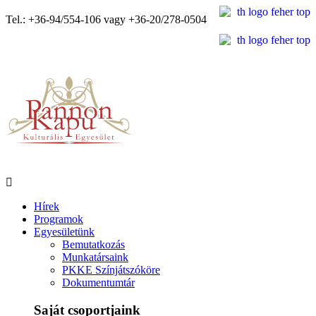
Tel.: +36-94/554-106 vagy +36-20/278-0504
Hírek
Programok
Egyesületünk
Bemutatkozás
Munkatársaink
PKKE Színjátszóköre
Dokumentumtár
Saját csoportjaink