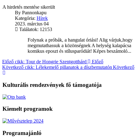
A hirdetés mentése sikerült
By
Pannonkapu
Kategória:
Hírek
2023. március 04
Találatok: 12153
Folynak a próbák, a hangulat óriási! Alig várjuk,hogy
megmutathassuk a közönségnek A helység kalapácsa
komikus eposzt és stílusparódiát! Képes beszámoló...
Előző cikk: Tour de Hongrie Szentgotthárd
Előző
Következő cikk: Lélekemelő pillanatok a díszbemutatón
Következő
Kulturális rendezvények fő támogatója
Kiemelt programok
Programajánló