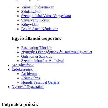
Városi Fúvószenekar
Színjátszókör
Szentgotthárd Város Vegyeskara
Szivárvány Kórus
Könyvklub
Békefi Antal Népdalkör
Egyéb állandó csoportok
Rozmaring Tánckör
Nyugdíjas Pedagógusok és Barátaik Egyesület
Galagonya Szívklub
Szenior örömtánc Anilkával
Szolgáltatások
Érdekességek
Archívum
Rólunk írták
Hopplá Fesztivál Galéria
Nyertes Pályázataink
Folynak a próbák