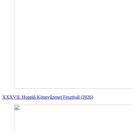
XXXVII. Hopplá Könnyűzenei Fesztivál (2026)