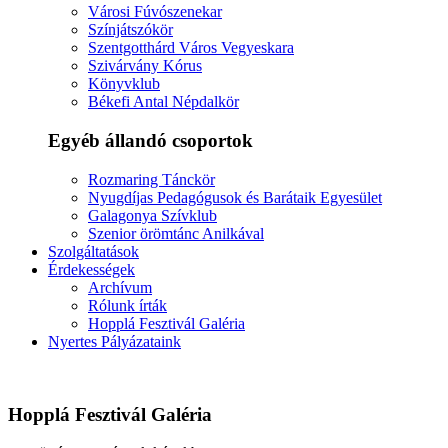
Városi Fúvószenekar
Színjátszókör
Szentgotthárd Város Vegyeskara
Szivárvány Kórus
Könyvklub
Békefi Antal Népdalkör
Egyéb állandó csoportok
Rozmaring Tánckör
Nyugdíjas Pedagógusok és Barátaik Egyesület
Galagonya Szívklub
Szenior örömtánc Anilkával
Szolgáltatások
Érdekességek
Archívum
Rólunk írták
Hopplá Fesztivál Galéria
Nyertes Pályázataink
Hopplá Fesztivál Galéria