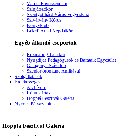
Városi Fúvószenekar
Színjátszókör
Szentgotthárd Város Vegyeskara
Szivárvány Kórus
Könyvklub
Békefi Antal Népdalkör
Egyéb állandó csoportok
Rozmaring Tánckör
Nyugdíjas Pedagógusok és Barátaik Egyesület
Galagonya Szívklub
Szenior örömtánc Anilkával
Szolgáltatások
Érdekességek
Archívum
Rólunk írták
Hopplá Fesztivál Galéria
Nyertes Pályázataink
Hopplá Fesztivál Galéria