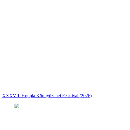
XXXVII. Hopplá Könnyűzenei Fesztivál (2026)