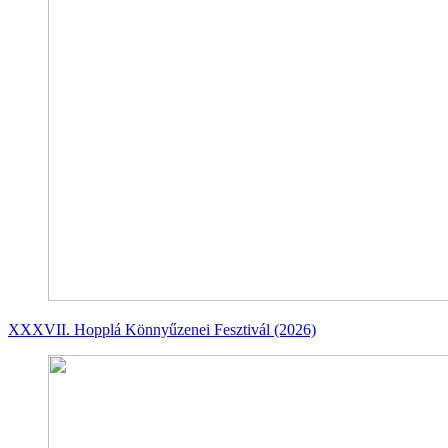
XXXVII. Hopplá Könnyűzenei Fesztivál (2026)