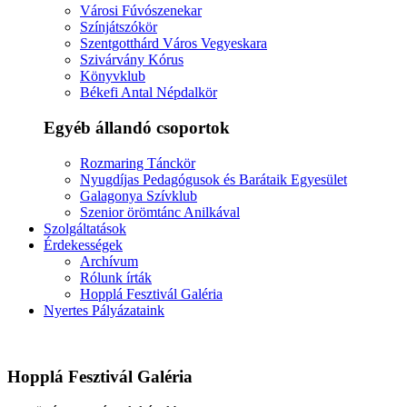
Városi Fúvószenekar
Színjátszókör
Szentgotthárd Város Vegyeskara
Szivárvány Kórus
Könyvklub
Békefi Antal Népdalkör
Egyéb állandó csoportok
Rozmaring Tánckör
Nyugdíjas Pedagógusok és Barátaik Egyesület
Galagonya Szívklub
Szenior örömtánc Anilkával
Szolgáltatások
Érdekességek
Archívum
Rólunk írták
Hopplá Fesztivál Galéria
Nyertes Pályázataink
Hopplá Fesztivál Galéria