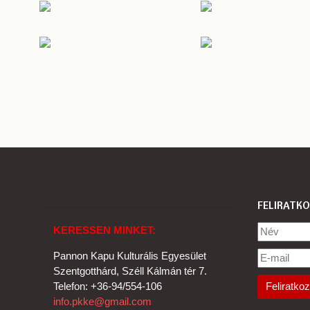
FELIRATKO
KERESSEN MINKET:
Pannon Kapu Kulturális Egyesület
Szentgotthárd, Széll Kálmán tér 7.
Telefon: +36-94/554-106
info.pkke@gmail.com