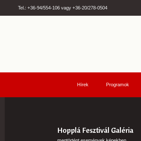
Tel.: +36-94/554-106 vagy +36-20/278-0504
Hírek
Programok
Hopplá Fesztivál Galéria
megtörtént események képekben...