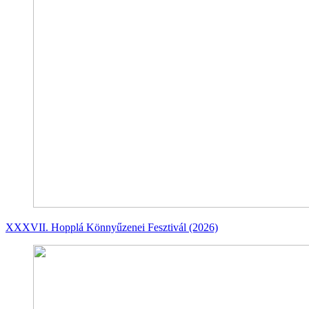
XXXVII. Hopplá Könnyűzenei Fesztivál (2026)