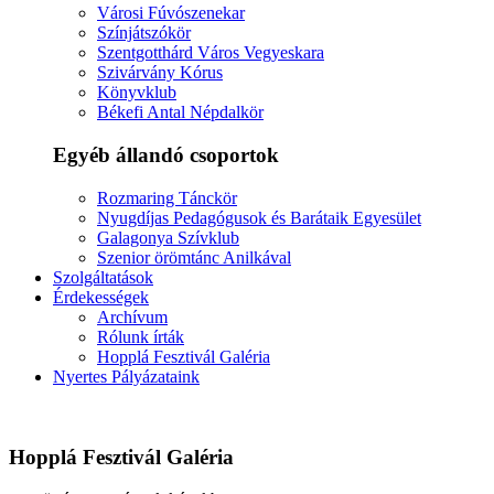
Városi Fúvószenekar
Színjátszókör
Szentgotthárd Város Vegyeskara
Szivárvány Kórus
Könyvklub
Békefi Antal Népdalkör
Egyéb állandó csoportok
Rozmaring Tánckör
Nyugdíjas Pedagógusok és Barátaik Egyesület
Galagonya Szívklub
Szenior örömtánc Anilkával
Szolgáltatások
Érdekességek
Archívum
Rólunk írták
Hopplá Fesztivál Galéria
Nyertes Pályázataink
Hopplá Fesztivál Galéria