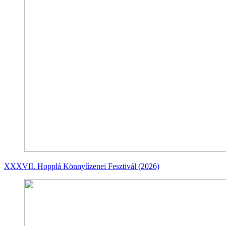
XXXVII. Hopplá Könnyűzenei Fesztivál (2026)