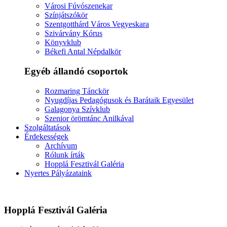
Városi Fúvószenekar
Színjátszókör
Szentgotthárd Város Vegyeskara
Szivárvány Kórus
Könyvklub
Békefi Antal Népdalkör
Egyéb állandó csoportok
Rozmaring Tánckör
Nyugdíjas Pedagógusok és Barátaik Egyesület
Galagonya Szívklub
Szenior örömtánc Anilkával
Szolgáltatások
Érdekességek
Archívum
Rólunk írták
Hopplá Fesztivál Galéria
Nyertes Pályázataink
Hopplá Fesztivál Galéria