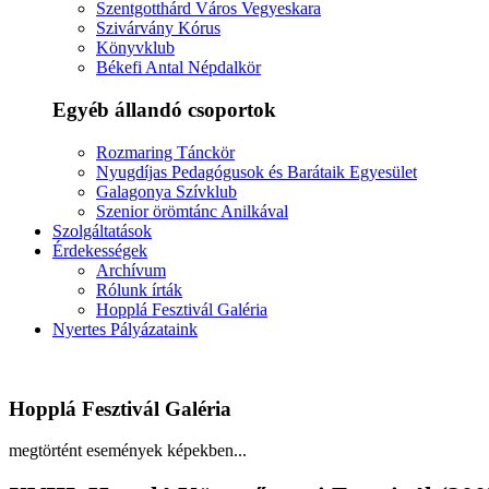
Szentgotthárd Város Vegyeskara
Szivárvány Kórus
Könyvklub
Békefi Antal Népdalkör
Egyéb állandó csoportok
Rozmaring Tánckör
Nyugdíjas Pedagógusok és Barátaik Egyesület
Galagonya Szívklub
Szenior örömtánc Anilkával
Szolgáltatások
Érdekességek
Archívum
Rólunk írták
Hopplá Fesztivál Galéria
Nyertes Pályázataink
Hopplá Fesztivál Galéria
megtörtént események képekben...