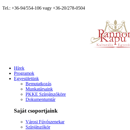
Tel.: +36-94/554-106 vagy +36-20/278-0504
Hírek
Programok
Egyesületünk
Bemutatkozás
Munkatársaink
PKKE Színjátszóköre
Dokumentumtár
Saját csoportjaink
Városi Fúvószenekar
Színjátszókör