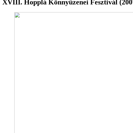
XVIII. Hopplá Könnyűzenei Fesztivál (200