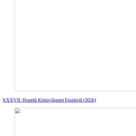
XXXVII. Hopplá Könnyűzenei Fesztivál (2026)