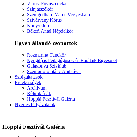
Városi Fúvószenekar
Színjátszókör
Szentgotthárd Város Vegyeskara
Szivárvány Kórus
Könyvklub
Békefi Antal Népdalkör
Egyéb állandó csoportok
Rozmaring Tánckör
Nyugdíjas Pedagógusok és Barátaik Egyesület
Galagonya Szívklub
Szenior örömtánc Anilkával
Szolgáltatások
Érdekességek
Archívum
Rólunk írták
Hopplá Fesztivál Galéria
Nyertes Pályázataink
Hopplá Fesztivál Galéria