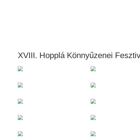
megtörtént események képekben...
XVIII. Hopplá Könnyűzenei Fesztiv