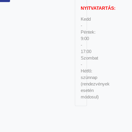
NYITVATARTÁS:
Kedd
-
Péntek:
9:00
-
17:00
Szombat
-
Hétfő:
szünnap
(rendezvények
esetén
módosul)