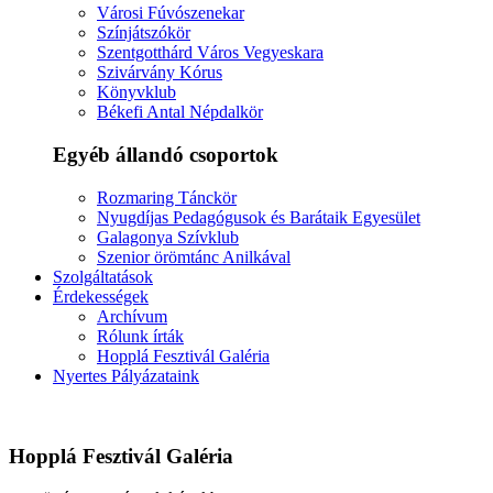
Városi Fúvószenekar
Színjátszókör
Szentgotthárd Város Vegyeskara
Szivárvány Kórus
Könyvklub
Békefi Antal Népdalkör
Egyéb állandó csoportok
Rozmaring Tánckör
Nyugdíjas Pedagógusok és Barátaik Egyesület
Galagonya Szívklub
Szenior örömtánc Anilkával
Szolgáltatások
Érdekességek
Archívum
Rólunk írták
Hopplá Fesztivál Galéria
Nyertes Pályázataink
Hopplá Fesztivál Galéria