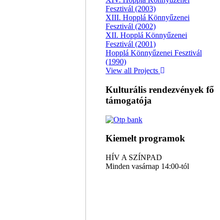
Fesztivál (2003)
XIII. Hopplá Könnyűzenei
Fesztivál (2002)
XII. Hopplá Könnyűzenei
Fesztivál (2001)
Hopplá Könnyűzenei Fesztivál
(1990)
View all Projects
Kulturális rendezvények fő
támogatója
Kiemelt programok
HÍV A SZÍNPAD
Minden vasárnap 14:00-tól