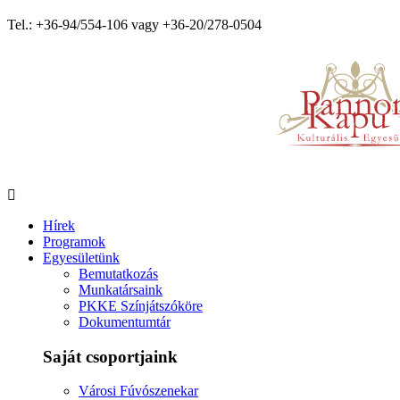
Tel.: +36-94/554-106 vagy +36-20/278-0504
Hírek
Programok
Egyesületünk
Bemutatkozás
Munkatársaink
PKKE Színjátszóköre
Dokumentumtár
Saját csoportjaink
Városi Fúvószenekar