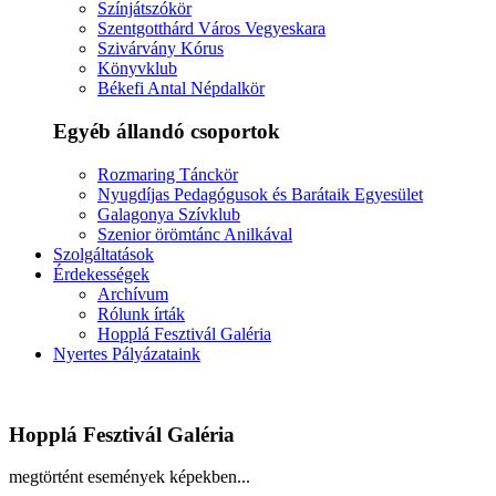
Színjátszókör
Szentgotthárd Város Vegyeskara
Szivárvány Kórus
Könyvklub
Békefi Antal Népdalkör
Egyéb állandó csoportok
Rozmaring Tánckör
Nyugdíjas Pedagógusok és Barátaik Egyesület
Galagonya Szívklub
Szenior örömtánc Anilkával
Szolgáltatások
Érdekességek
Archívum
Rólunk írták
Hopplá Fesztivál Galéria
Nyertes Pályázataink
Hopplá Fesztivál Galéria
megtörtént események képekben...