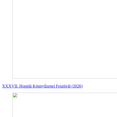
XXXVII. Hopplá Könnyűzenei Fesztivál (2026)