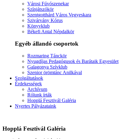
Városi Fúvószenekar
Színjátszókör
Szentgotthárd Város Vegyeskara
Szivárvány Kórus
Könyvklub
Békefi Antal Népdalkör
Egyéb állandó csoportok
Rozmaring Tánckör
Nyugdíjas Pedagógusok és Barátaik Egyesület
Galagonya Szívklub
Szenior örömtánc Anilkával
Szolgáltatások
Érdekességek
Archívum
Rólunk írták
Hopplá Fesztivál Galéria
Nyertes Pályázataink
Hopplá Fesztivál Galéria