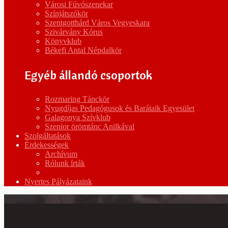
Városi Fúvószenekar
Színjátszókör
Szentgotthárd Város Vegyeskara
Szivárvány Kórus
Könyvklub
Békefi Antal Népdalkör
Egyéb állandó csoportok
Rozmaring Tánckör
Nyugdíjas Pedagógusok és Barátaik Egyesület
Galagonya Szívklub
Szenior örömtánc Anilkával
Szolgáltatások
Érdekességek
Archívum
Rólunk írták
Hopplá Fesztivál Galéria
Nyertes Pályázataink