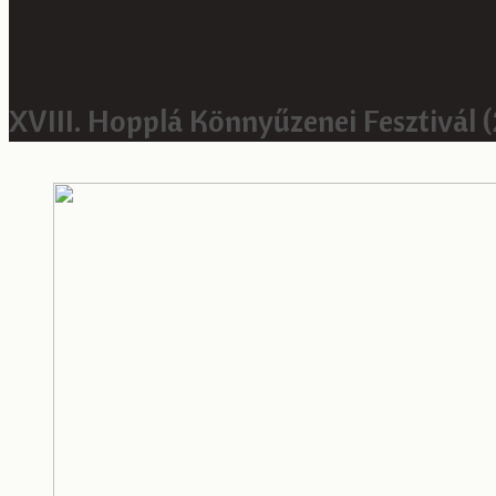
XVIII. Hopplá Könnyűzenei Fesztivál 