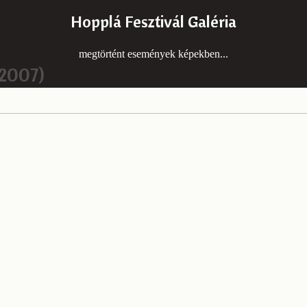
Hopplá Fesztivál Galéria
megtörtént események képekben...
(2007)