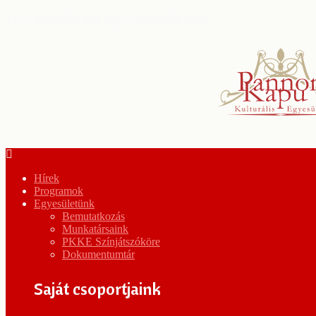
Tel.: +36-94/554-106 vagy +36-20/278-0504
Hírek
Programok
Egyesületünk
Bemutatkozás
Munkatársaink
PKKE Színjátszóköre
Dokumentumtár
Saját csoportjaink