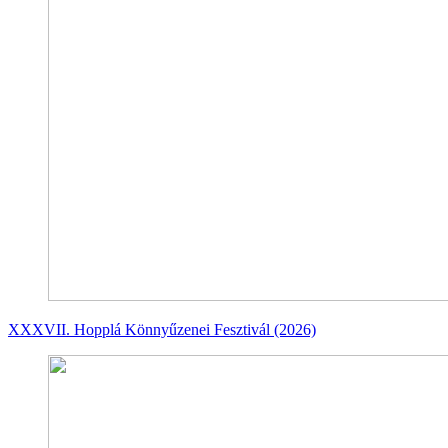
XXXVII. Hopplá Könnyűzenei Fesztivál (2026)