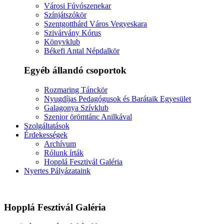
Városi Fúvószenekar
Színjátszókör
Szentgotthárd Város Vegyeskara
Szivárvány Kórus
Könyvklub
Békefi Antal Népdalkör
Egyéb állandó csoportok
Rozmaring Tánckör
Nyugdíjas Pedagógusok és Barátaik Egyesület
Galagonya Szívklub
Szenior örömtánc Anilkával
Szolgáltatások
Érdekességek
Archívum
Rólunk írták
Hopplá Fesztivál Galéria
Nyertes Pályázataink
Hopplá Fesztivál Galéria