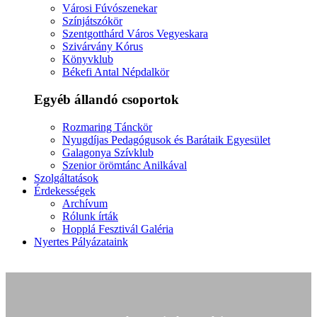
Városi Fúvószenekar
Színjátszókör
Szentgotthárd Város Vegyeskara
Szivárvány Kórus
Könyvklub
Békefi Antal Népdalkör
Egyéb állandó csoportok
Rozmaring Tánckör
Nyugdíjas Pedagógusok és Barátaik Egyesület
Galagonya Szívklub
Szenior örömtánc Anilkával
Szolgáltatások
Érdekességek
Archívum
Rólunk írták
Hopplá Fesztivál Galéria
Nyertes Pályázataink