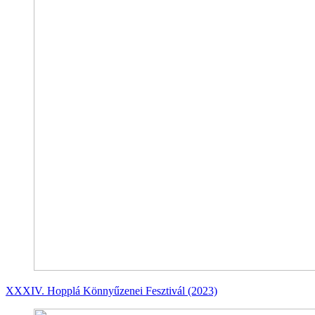
XXXIV. Hopplá Könnyűzenei Fesztivál (2023)