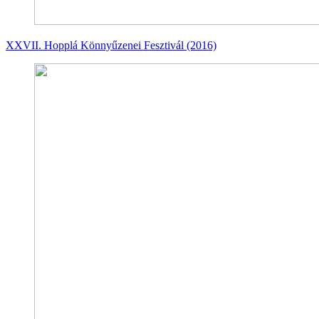
XXVII. Hopplá Könnyűzenei Fesztivál (2016)