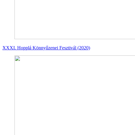
XXXI. Hopplá Könnyűzenei Fesztivál (2020)