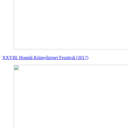
XXVIII. Hopplá Könnyűzenei Fesztivál (2017)