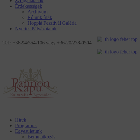
Szolgáltatások
Érdekességek
Archívum
Rólunk írták
Hopplá Fesztivál Galéria
Nyertes Pályázataink
Tel.: +36-94/554-106 vagy +36-20/278-0504
Hírek
Programok
Egyesületünk
Bemutatkozás