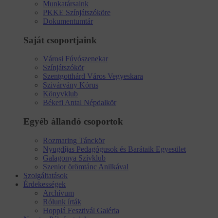
Munkatársaink
PKKE Színjátszóköre
Dokumentumtár
Saját csoportjaink
Városi Fúvószenekar
Színjátszókör
Szentgotthárd Város Vegyeskara
Szivárvány Kórus
Könyvklub
Békefi Antal Népdalkör
Egyéb állandó csoportok
Rozmaring Tánckör
Nyugdíjas Pedagógusok és Barátaik Egyesület
Galagonya Szívklub
Szenior örömtánc Anilkával
Szolgáltatások
Érdekességek
Archívum
Rólunk írták
Hopplá Fesztivál Galéria