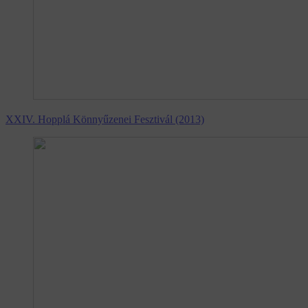
XXIV. Hopplá Könnyűzenei Fesztivál (2013)