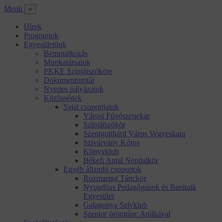
Menü
×
Hírek
Programok
Egyesületünk
Bemutatkozás
Munkatársaink
PKKE Színjátszóköre
Dokumentumtár
Nyertes pályázatok
Közösségek
Saját csoportjaink
Városi Fúvószenekar
Színjátszókör
Szentgotthárd Város Vegyeskara
Szivárvány Kórus
Könyvklub
Békefi Antal Népdalkör
Egyéb állandó csoportok
Rozmaring Tánckör
Nyugdíjas Pedagógusok és Barátaik
Egyesület
Galagonya Szívklub
Szenior örömtánc Anilkával