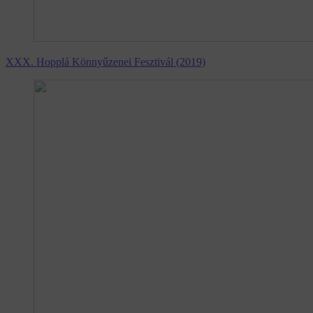
XXX. Hopplá Könnyűzenei Fesztivál (2019)