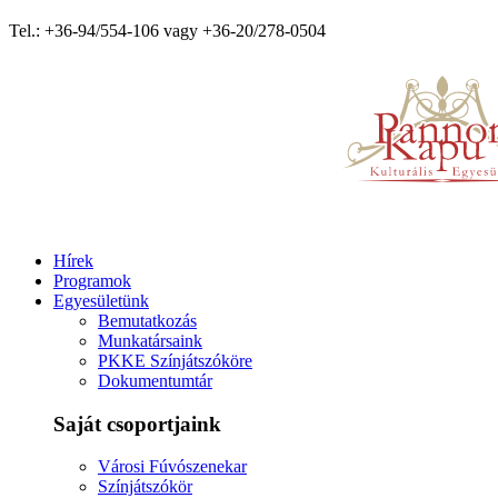
Tel.: +36-94/554-106 vagy +36-20/278-0504
Hírek
Programok
Egyesületünk
Bemutatkozás
Munkatársaink
PKKE Színjátszóköre
Dokumentumtár
Saját csoportjaink
Városi Fúvószenekar
Színjátszókör