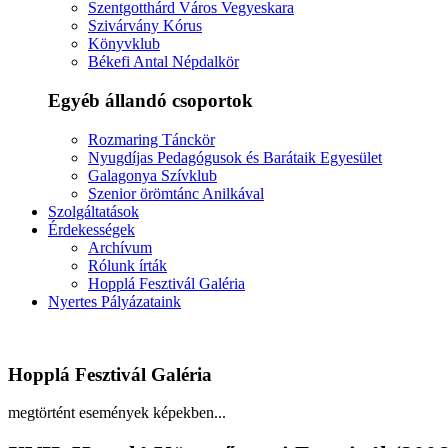
Szentgotthárd Város Vegyeskara
Szivárvány Kórus
Könyvklub
Békefi Antal Népdalkör
Egyéb állandó csoportok
Rozmaring Tánckör
Nyugdíjas Pedagógusok és Barátaik Egyesület
Galagonya Szívklub
Szenior örömtánc Anilkával
Szolgáltatások
Érdekességek
Archívum
Rólunk írták
Hopplá Fesztivál Galéria
Nyertes Pályázataink
Hopplá Fesztivál Galéria
megtörtént események képekben...