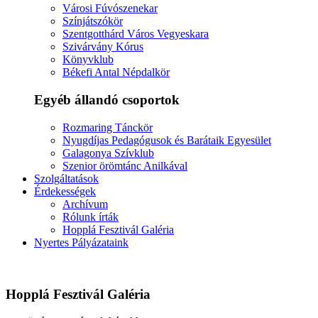
Városi Fúvószenekar
Színjátszókör
Szentgotthárd Város Vegyeskara
Szivárvány Kórus
Könyvklub
Békefi Antal Népdalkör
Egyéb állandó csoportok
Rozmaring Tánckör
Nyugdíjas Pedagógusok és Barátaik Egyesület
Galagonya Szívklub
Szenior örömtánc Anilkával
Szolgáltatások
Érdekességek
Archívum
Rólunk írták
Hopplá Fesztivál Galéria
Nyertes Pályázataink
Hopplá Fesztivál Galéria