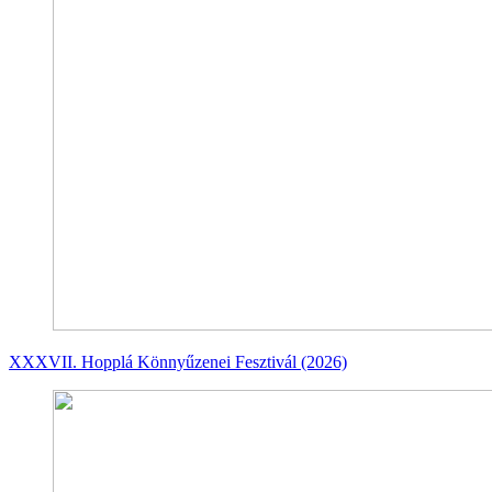
XXXVII. Hopplá Könnyűzenei Fesztivál (2026)