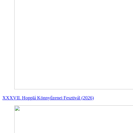
XXXVII. Hopplá Könnyűzenei Fesztivál (2026)