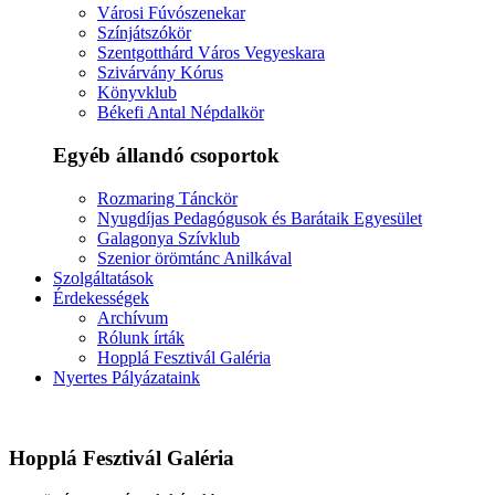
Városi Fúvószenekar
Színjátszókör
Szentgotthárd Város Vegyeskara
Szivárvány Kórus
Könyvklub
Békefi Antal Népdalkör
Egyéb állandó csoportok
Rozmaring Tánckör
Nyugdíjas Pedagógusok és Barátaik Egyesület
Galagonya Szívklub
Szenior örömtánc Anilkával
Szolgáltatások
Érdekességek
Archívum
Rólunk írták
Hopplá Fesztivál Galéria
Nyertes Pályázataink
Hopplá Fesztivál Galéria