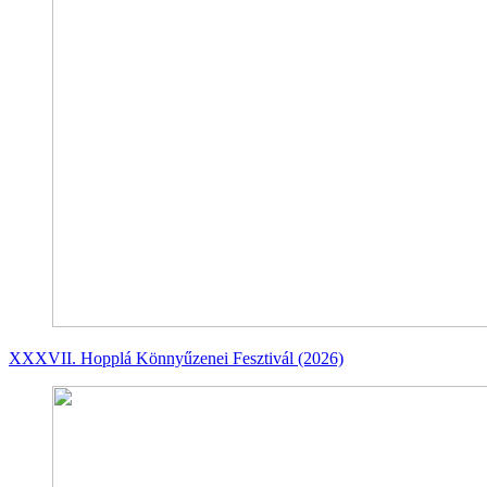
XXXVII. Hopplá Könnyűzenei Fesztivál (2026)