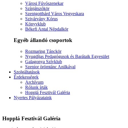
Városi Fúvószenekar
Színjátszókör
Szentgotthárd Város Vegyeskara
Szivárvány Kórus
Könyvklub
Békefi Antal Népdalkör
Egyéb állandó csoportok
Rozmaring Tánckör
Nyugdíjas Pedagógusok és Barátaik Egyesület
Galagonya Szívklub
Szenior örömtánc Anilkával
Szolgáltatások
Érdekességek
Archívum
Rólunk írták
Hopplá Fesztivál Galéria
Nyertes Pályázataink
Hopplá Fesztivál Galéria