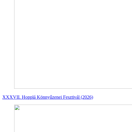
XXXVII. Hopplá Könnyűzenei Fesztivál (2026)