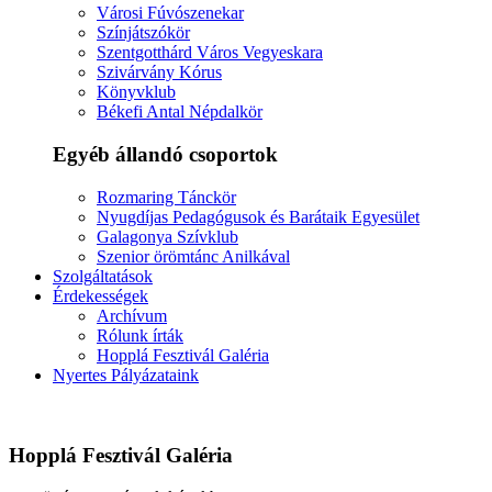
Városi Fúvószenekar
Színjátszókör
Szentgotthárd Város Vegyeskara
Szivárvány Kórus
Könyvklub
Békefi Antal Népdalkör
Egyéb állandó csoportok
Rozmaring Tánckör
Nyugdíjas Pedagógusok és Barátaik Egyesület
Galagonya Szívklub
Szenior örömtánc Anilkával
Szolgáltatások
Érdekességek
Archívum
Rólunk írták
Hopplá Fesztivál Galéria
Nyertes Pályázataink
Hopplá Fesztivál Galéria